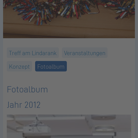
Treff am Lindarank
Veranstaltungen
Konzept
Fotoalbum
Fotoalbum
Jahr 2012