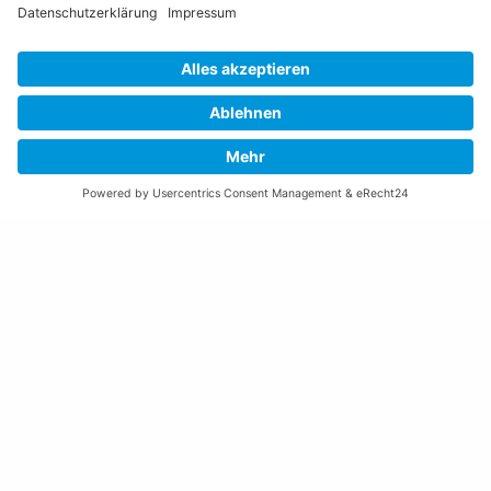
Öffnungszeiten Rathaus
Montag bis Donnerstag:
08:00 – 11:30 und 13:30 – 17:00 Uhr
(vor Feiertagen bis 16:00 Uhr)
Freitag:
08:00 – 11:30 Uhr
Weitere Öffnungszeiten
Altstoffsammelstelle
Deponie Ställa
/Forst
GZ Resch
Weitere Orte und Öffnungszeiten anzeigen
Kontakte, Telefonnummern, Standorte
Alle Kontakte anzeigen
Ortsplan anzeigen