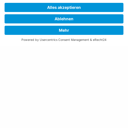
Montag bis Donnerstag:
08:00 – 11:30 und 13:30 – 17:00 Uhr
(vor Feiertagen bis 16:00 Uhr)
Freitag:
08:00 – 11:30 Uhr
Weitere Öffnungszeiten
Altstoffsammelstelle
Deponie Ställa
/Forst
GZ Resch
Weitere Orte und Öffnungszeiten anzeigen
Kontakte, Telefonnummern, Standorte
Alle Kontakte anzeigen
Ortsplan anzeigen