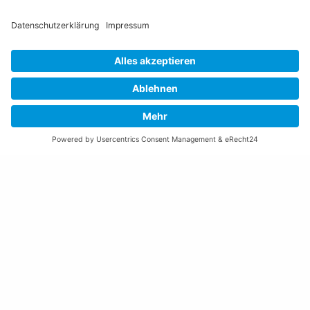
Öffnungszeiten Rathaus
Montag bis Donnerstag:
08:00 – 11:30 und 13:30 – 17:00 Uhr
(vor Feiertagen bis 16:00 Uhr)
Freitag:
08:00 – 11:30 Uhr
Weitere Öffnungszeiten
Altstoffsammelstelle
Deponie Ställa
/Forst
GZ Resch
Weitere Orte und Öffnungszeiten anzeigen
Kontakte, Telefonnummern, Standorte
Alle Kontakte anzeigen