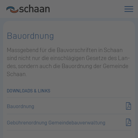
Bauordnung
Mass­ge­bend für die Bau­vor­schrif­ten in Scha­an
sind nicht nur die ein­schlä­gi­gen Ge­set­ze des Lan­
des, son­dern auch die Bau­ord­nung der Ge­mein­de
Scha­an.
DOWNLOADS & LINKS
Bauordnung
Gebührenordnung Gemeindebauverwaltung