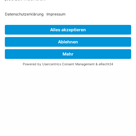
Öffnungszeiten Rathaus
Montag bis Donnerstag:
08:00 – 11:30 und 13:30 – 17:00 Uhr
(vor Feiertagen bis 16:00 Uhr)
Freitag:
08:00 – 11:30 Uhr
Weitere Öffnungszeiten
Altstoffsammelstelle
Deponie Ställa
/Forst
GZ Resch
Weitere Orte und Öffnungszeiten anzeigen
Kontakte, Telefonnummern, Standorte
Alle Kontakte anzeigen