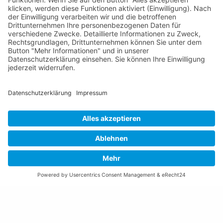
Email schreiben
Impressum
Datenschutzerklärung
Nutzungsbedingungen Chatbot
Barrierefreiheit
Öffnungszeiten Rathaus
Montag bis Donnerstag:
08:00 – 11:30 und 13:30 – 17:00 Uhr
(vor Feiertagen bis 16:00 Uhr)
Freitag:
08:00 – 11:30 Uhr
Weitere Öffnungszeiten
Altstoffsammelstelle
Deponie Ställa
/Forst
GZ Resch