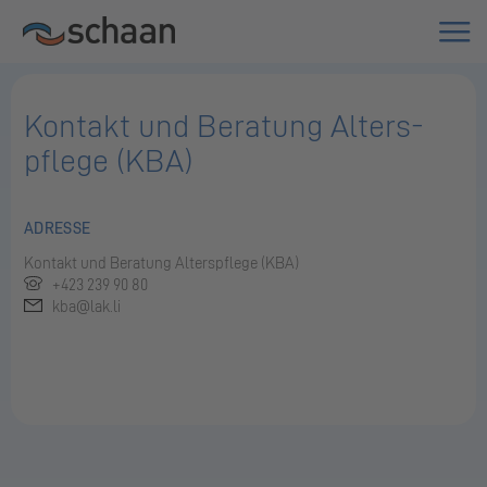
Kon­takt und Be­ra­tung Al­ters­
pfle­ge (KBA)
ADRESSE
Kon­takt und Be­ra­tung Al­ters­pfle­ge (KBA)
+423 239 90 80
kba@lak.li