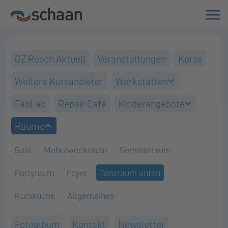
GZ Resch Aktuell
Veranstaltungen
Kurse
Weitere Kursanbieter
Werkstätten
FabLab
Repair Café
Kinderangebote
Räume
Saal
Mehrzweckraum
Seminarraum
Partyraum
Foyer
Tanzraum unten
Kursküche
Allgemeines
Fotoalbum
Kontakt
Newsletter