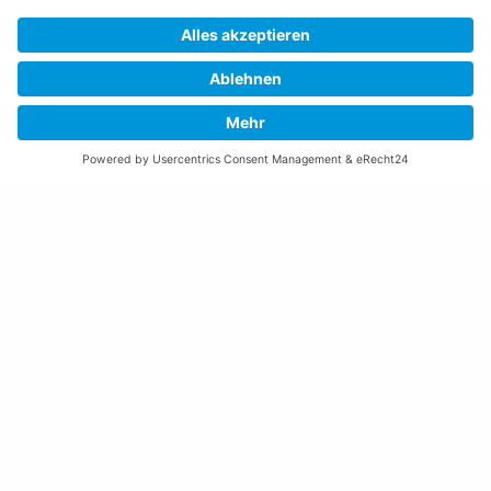
Montag bis Donnerstag:
08:00 – 11:30 und 13:30 – 17:00 Uhr
(vor Feiertagen bis 16:00 Uhr)
Freitag:
08:00 – 11:30 Uhr
Weitere Öffnungszeiten
Altstoffsammelstelle
Deponie Ställa
/Forst
GZ Resch
Weitere Orte und Öffnungszeiten anzeigen
Kontakte, Telefonnummern, Standorte
Alle Kontakte anzeigen
Ortsplan anzeigen