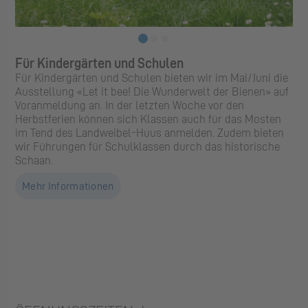
Für Kindergärten und Schulen
Ki
Für Kindergärten und Schulen bieten wir im Mai/Juni die
Ve
Ausstellung «Let it bee! Die Wunderwelt der Bienen» auf
Fa
Voranmeldung an. In der letzten Woche vor den
An
Herbstferien können sich Klassen auch für das Mosten
be
im Tend des Landweibel-Huus anmelden. Zudem bieten
Kas
wir Führungen für Schulklassen durch das historische
«R
Schaan.
kon
la
Mehr Informationen
Kö
—2
ko
We
ang
«N
M