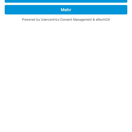
Gemeinde Schaan
Landstrasse 19
9494 Schaan
Fürstentum Liechtenstein
Tel +423 / 237 72 00
Email schreiben
Impressum
Datenschutzerklärung
Nutzungsbedingungen Chatbot
Barrierefreiheit
Öffnungszeiten Rathaus
Montag bis Donnerstag: