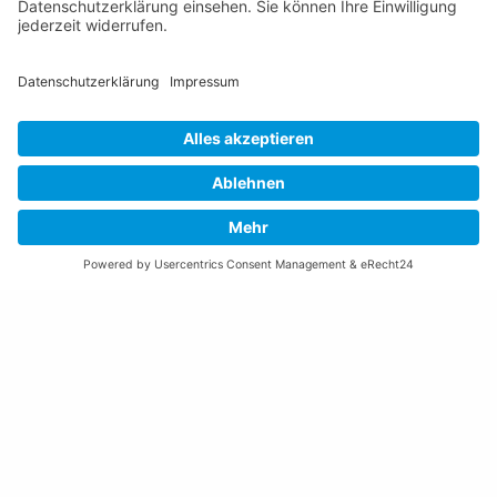
Nutzungsbedingungen Chatbot
Barrierefreiheit
Öffnungszeiten Rathaus
Montag bis Donnerstag:
08:00 – 11:30 und 13:30 – 17:00 Uhr
(vor Feiertagen bis 16:00 Uhr)
Freitag:
08:00 – 11:30 Uhr
Weitere Öffnungszeiten
Altstoffsammelstelle
Deponie Ställa
/Forst
GZ Resch
Weitere Orte und Öffnungszeiten anzeigen
Kontakte, Telefonnummern, Standorte