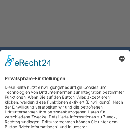
Gemeinde Schaan
Landstrasse 19
9494 Schaan
Fürstentum Liechtenstein
Tel +423 / 237 72 00
Email schreiben
Impressum
Datenschutzerklärung