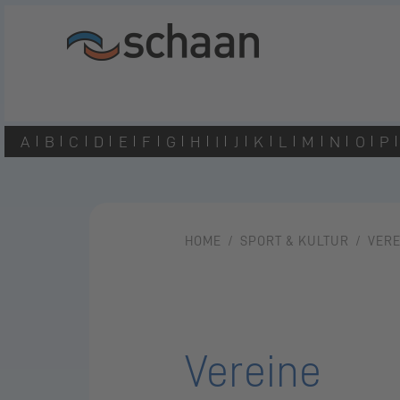
A
B
C
D
E
F
G
H
I
J
K
L
M
N
O
P
HOME
SPORT & KULTUR
VERE
Vereine