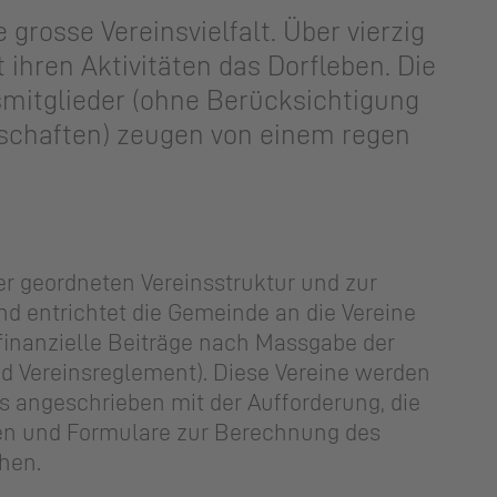
gros­se Ver­eins­viel­falt. Über vierzig
ihren Ak­ti­vi­tä­ten das Dorf­le­ben. Die
mit­glie­der (ohne Be­rück­sich­ti­gung
d­schaf­ten) zeu­gen von einem regen
er geordneten Vereinsstruktur und zur
nd entrichtet die Gemeinde an die Vereine
h finanzielle Beiträge nach Massgabe der
ad Vereinsreglement). Diese Vereine werden
es angeschrieben mit der Aufforderung, die
en und Formulare zur Berechnung des
chen.