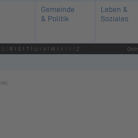
Gemeinde
Leben &
& Politik
Soziales
Q
R
S
T
U
V
W
X
Y
Z
Onli
INE