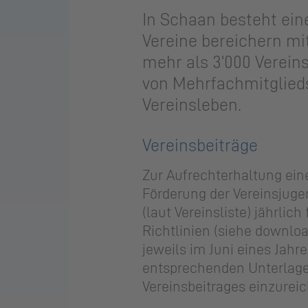
In Scha­an be­steht eine 
Vereine be­rei­chern mit 
mehr als 3'000 Ver­eins­
von Mehr­fach­mit­glie
Ver­eins­le­ben.
Vereinsbeiträge
Zur Aufrechterhaltung ein
Förderung der Vereinsjuge
(laut Vereinsliste) jährlic
Richtlinien (siehe downlo
jeweils im Juni eines Jahr
entsprechenden Unterlag
Vereinsbeitrages einzurei