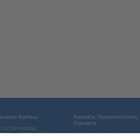
gszeiten Rathaus
Kontakte, Telefonnummern,
Standorte
bis Donnerstag:
11:30 und 13:30 – 17:00 Uhr
Alle Kontakte anzeigen