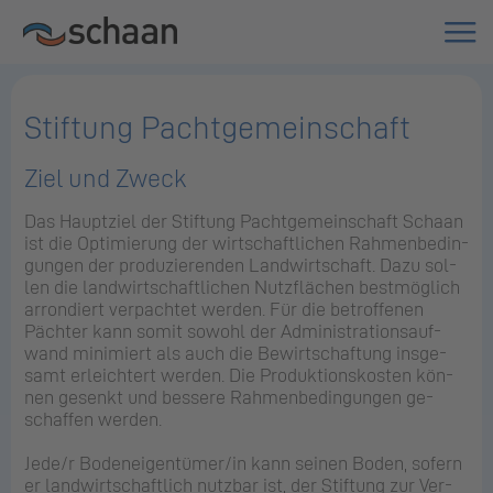
Stiftung Pachtgemeinschaft
Ziel und Zweck
Das Haupt­ziel der Stif­tung Pacht­ge­mein­schaft Scha­an
ist die Op­ti­mie­rung der wirt­schaft­li­chen Rah­men­be­din­
gun­gen der pro­du­zie­ren­den Land­wirt­schaft. Dazu sol­
len die land­wirt­schaft­li­chen Nutz­flä­chen best­mög­lich
ar­ron­diert ver­pach­tet wer­den. Für die be­trof­fe­nen
Päch­ter kann somit so­wohl der Ad­mi­nis­tra­ti­ons­auf­
wand mi­ni­miert als auch die Be­wirt­schaf­tung ins­ge­
samt er­leich­tert wer­den. Die Pro­duk­ti­ons­kos­ten kön­
nen ge­senkt und bes­se­re Rah­men­be­din­gun­gen ge­
schaf­fen wer­den.
Jede/r Bo­den­ei­gen­tü­mer/in kann sei­nen Boden, so­fern
er land­wirt­schaft­lich nutz­bar ist, der Stif­tung zur Ver­