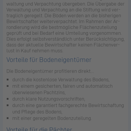
wal­tung und Ver­pach­tung über­ge­ben. Die Über­ga­be der
Ver­wal­tung und Ver­pach­tung an die Stif­tung wird ver­
trag­lich ge­re­gelt. Die Böden wer­den an die bis­he­ri­gen
Be­wirt­schaf­ter wei­ter­ver­pach­tet. Im Rah­men der Ar­
ron­die­rung wird die best­mög­li­che Flä­chen­zu­tei­lung
ge­prüft und bei Be­darf eine Um­tei­lung vor­ge­nom­men.
Dies er­folgt selbst­ver­ständ­lich unter Be­rück­sich­ti­gung,
dass der ak­tu­el­le Be­wirt­schaf­ter kei­nen Flä­chen­ver­
lust in Kauf neh­men muss.
Vor­tei­le für Bo­den­ei­gen­tü­mer
Die Bo­den­ei­gen­tü­mer pro­fi­tie­ren di­rekt…
durch die kos­ten­lo­se Ver­wal­tung des Bo­dens,
mit einem ge­si­cher­ten, fai­ren und au­to­ma­tisch
über­wie­se­nen Pacht­zins,
durch klare Nut­zungs­vor­schrif­ten,
durch eine ga­ran­tiert fach­ge­rech­te Be­wirt­schaf­tung
und Pfle­ge des Bo­dens,
mit einer ge­re­gel­ten Bo­den­zu­tei­lung.
Vor­tei­le für die Päch­ter