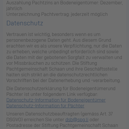
Aus­zah­lung Pacht­zins an Bo­den­ei­gen­tü­mer: De­zem­ber,
jähr­lich
Un­ter­zeich­nung Pacht­ver­trag: je­der­zeit mög­lich
Datenschutz
Vertrauen ist wichtig, besonders wenn es um
personenbezogene Daten geht. Aus diesem Grund
erachten wir es als unsere Verpflichtung, nur die Daten
zu erheben, welche unbedingt erforderlich sind sowie
die Daten mit der gebotenen Sorgfalt zu verwalten und
vor Missbräuchen zu schützen. Die Stiftung
Pachtgemeinschaft Schaan und ihre Geschäftsstelle
halten sich strikt an die datenschutzrechtlichen
Vorschriften bei der Datenerhebung und -verarbeitung.
Die Datenschutzerklärung für Bodeneigentümerund
Pächter ist unter folgendem Link verfügbar:
Datenschutz-Information für Bodeneigentümer
Datenschutz-Information für Pächter
Unseren Datenschutzbeauftragten (gemäss Art. 37
DSGVO) erreichen Sie unter
dsb@spg.li
oder
Postadresse der Stiftung Pachtgemeinschaft Schaan