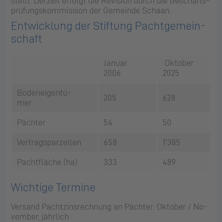
stellt. Der­zeit er­folgt die Re­vi­si­on durch die Ge­schäfts­
prü­fungs­kom­mis­si­on der Ge­mein­de Scha­an.
Ent­wick­lung der Stif­tung Pacht­ge­mein­
schaft
Ja­nu­ar
Oktober
2006
2025
Bo­den­ei­gen­tü­
205
628
mer
Päch­ter
54
50
Ver­trags­par­zel­len
658
1'385
Pacht­flä­che (ha)
333
489
Wich­ti­ge Ter­mi­ne
Ver­sand Pacht­zins­rech­nung an Päch­ter: Ok­to­ber / No­
vem­ber, jähr­lich