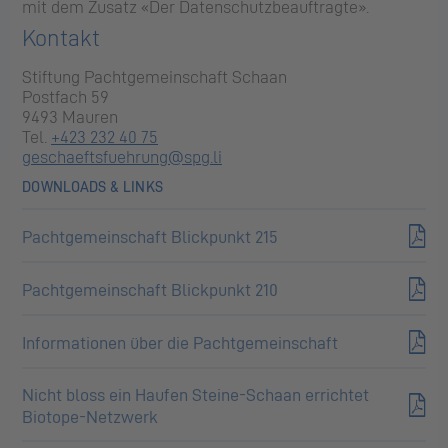
mit dem Zusatz «Der Datenschutzbeauftragte».
Kon­takt
Stif­tung Pacht­ge­mein­schaft Scha­an
Post­fach 59
9493 Mau­ren
Tel.
+423 232 40 75
ges​chae​ftsf​uehr​ung@​spg.​li
DOWNLOADS & LINKS
Pachtgemeinschaft Blickpunkt 215
Pachtgemeinschaft Blickpunkt 210
Informationen über die Pachtgemeinschaft
Nicht bloss ein Haufen Steine-Schaan errichtet
Biotope-Netzwerk