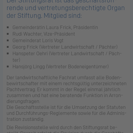
ren­de und ver­tre­tungs­be­rech­tig­te Organ
der Stif­tung. Mit­glied sind:
Gemeinderätin Laura Frick, Präsidentin
Rudi Wachter, Vize-Präsident
Gemeinderat Loris Vogt
Georg Frick (Ver­tre­ter Land­wirt­schaft / Päch­ter)
Hanspeter Oehri (Ver­tre­ter Land­wirt­schaft / Päch­
ter)
Hansjörg Lingg (Ver­tre­ter Bo­den­ei­gen­tü­mer)
Der land­wirt­schaft­li­che Fach­rat um­fasst alle Bo­den­
be­wirt­schaf­ter mit einem rechts­gül­tig un­ter­zeich­ne­ten
Pacht­ver­trag. Er kommt in der Regel ein­mal jähr­lich
zu­sam­men und hat eine be­ra­ten­de Funk­ti­on in Ar­ron­
die­rungs­fra­gen.
Die Ge­schäfts­stel­le ist für die Um­set­zung der Sta­tu­ten
und Durch­füh­rungs-Re­gle­men­te sowie für die Ad­mi­nis­
tra­ti­on zu­stän­dig.
Die Re­vi­si­ons­stel­le wird durch den Stif­tungs­rat be­