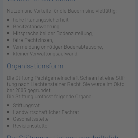
Nut­zen und Vor­tei­le für die Bau­ern sind viel­fäl­tig:
hohe Pla­nungs­si­cher­heit,
Be­sitz­stand­wah­rung,
Mit­spra­che bei der Bo­den­zu­tei­lung,
faire Pacht­zin­sen,
Ver­mei­dung un­nö­ti­ger Bo­den­ab­tau­sche,
klei­ner Ver­wal­tungs­auf­wand.
Or­ga­ni­sa­ti­ons­form
Die Stif­tung Pacht­ge­mein­schaft Scha­an ist eine Stif­
tung nach Liech­ten­stei­ner Recht. Sie wurde im Ok­to­
ber 2005 ge­grün­det.
Die Stif­tung um­fasst fol­gen­de Or­ga­ne:
Stif­tungs­rat
Land­wirt­schaft­li­cher Fach­rat
Ge­schäfts­stel­le
Re­vi­si­ons­stel­le.
Der Stif­tungs­rat ist das ge­schäfts­füh­