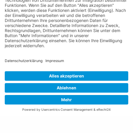
Tel +423 / 237 72 00
Email schreiben
Impressum
Datenschutzerklärung
Nutzungsbedingungen Chatbot
Barrierefreiheit
Öffnungszeiten Rathaus
Montag bis Donnerstag:
08:00 – 11:30 und 13:30 – 17:00 Uhr
(vor Feiertagen bis 16:00 Uhr)
Freitag:
08:00 – 11:30 Uhr
Weitere Öffnungszeiten
Altstoffsammelstelle
Deponie Ställa
/Forst