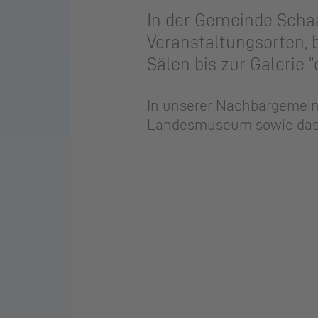
In der Ge­mein­de Scha­
Veranstaltungsorten, 
Sälen bis zur Galerie 
In un­se­rer Nach­bar­ge­mein
Lan­des­mu­se­um sowie das 