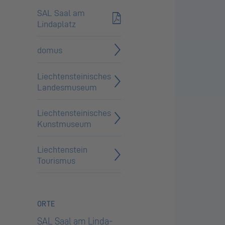
SAL Saal am
Lindaplatz
domus
Liech­ten­stei­ni­sches
Lan­des­mu­se­um
Liech­ten­stei­ni­sches
Kunst­mu­se­um
Liechtenstein
Tourismus
ORTE
SAL Saal am Linda­