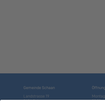
Gemeinde Schaan
Öffnun
Landstrasse 19
Montag 
9494 Schaan
08:00 – 