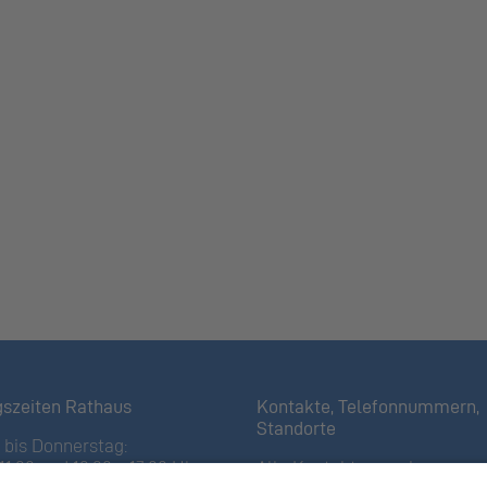
gszeiten Rathaus
Kontakte, Telefonnummern,
Standorte
bis Donnerstag:
11:30 und 13:30 – 17:00 Uhr
Alle Kontakte anzeigen