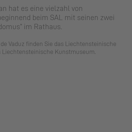
an hat es eine vielzahl von
beginnend beim SAL mit seinen zwei
"domus" im Rat­haus.
­de Vaduz fin­den Sie das Liech­ten­stei­ni­sche
Liech­ten­stei­ni­sche Kunst­mu­se­um.