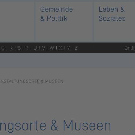
Gemeinde
Leben &
& Politik
Soziales
Q
R
S
T
U
V
W
X
Y
Z
Onli
ANSTALTUNGSORTE & MUSEEN
ungsorte & Museen