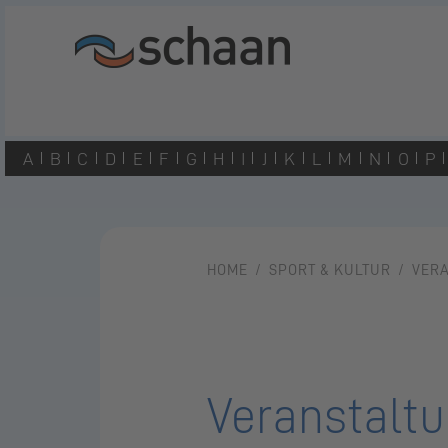
A
B
C
D
E
F
G
H
I
J
K
L
M
N
O
P
HOME
SPORT & KULTUR
VER
Veranstalt