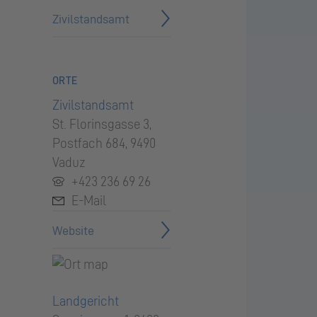
Zivilstandsamt
ORTE
Zivilstandsamt
St. Flor­ins­gas­se 3,
Post­fach 684, 9490
Vaduz
+423 236 69 26
E-Mail
Website
Landgericht