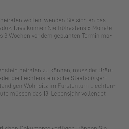
hei­ra­ten wol­len, wen­den Sie sich an das
Vaduz. Dies kön­nen Sie frü­hes­tens 6 Mo­na­te
ns 3 Wo­chen vor dem ge­plan­ten Ter­min ma­
n­stein hei­ra­ten zu kön­nen, muss der Bräu­
der die liech­ten­stei­ni­sche Staats­bür­ger­
tän­di­gen Wohn­sitz im Fürs­ten­tum Liech­ten­
­te müs­sen das 18. Le­bens­jahr voll­endet
­li­chen Do­ku­men­te ver­fü­gen, kön­nen Sie