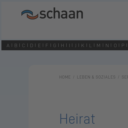
A
B
C
D
E
F
G
H
I
J
K
L
M
N
O
P
HOME
LEBEN & SOZIALES
SE
Heirat