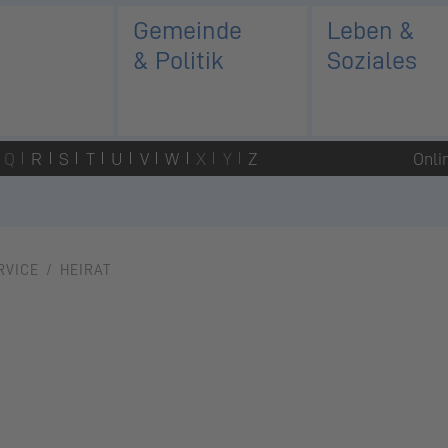
Gemeinde
Leben &
& Politik
Soziales
Q
R
S
T
U
V
W
X
Y
Z
Onli
RVICE
HEIRAT