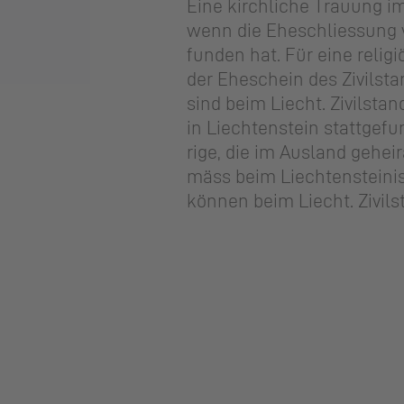
Eine kirch­li­che Trau­ung i
wenn die Ehe­schlies­sung vo
fun­den hat. Für eine re­li­g
der Ehe­schein des Zi­vil­st
sind beim Liecht. Zi­vil­stan
in Liech­ten­stein statt­ge­fu
ri­ge, die im Aus­land ge­he
mäss beim Liech­ten­stei­ni­s
kön­nen beim Liecht. Zi­vil­