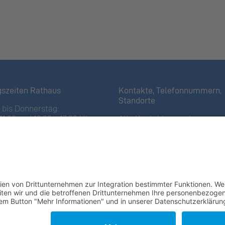
gszeiten Rathaus
Kontakte, Telefonnummern,
Standorte
bis Donnerstag:
11:30 und 13:30 – 17:00 Uhr
Alle Kontakte anzeigen
iertagen bis 16:00 Uhr)
Ortsplan anzeigen
11:30 Uhr
Gemeindekasse/Einwohnerko
 Öffnungszeiten
+423 237 72 20
fsammelstelle
Gemeindebauverwaltung
 Ställa
/Forst
+423 237 72 40
ch