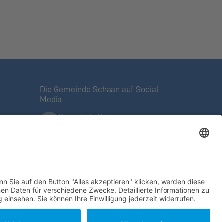
Die Gemeinde Schaan auf Social
Media
Gemeinde Schaan
Offizielle Facebook-Seite
Mein Schaan
Veranstaltungen, Tipps,
ntrolle
Angebote
@meinschaan
auf Instagram
Gemeinde Schaan