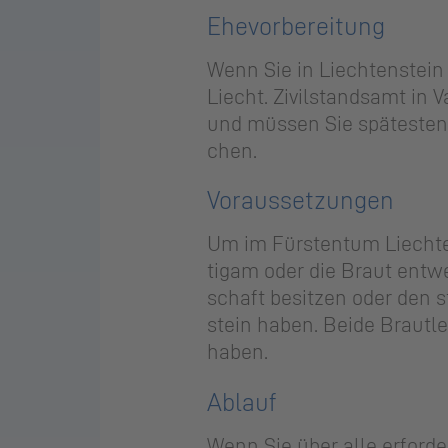
Ehe­vor­be­rei­tung
Wenn Sie in Liech­ten­stein 
Liecht. Zi­vil­stands­amt in 
und müs­sen Sie spä­tes­te
chen.
Vor­aus­set­zun­gen
Um im Fürs­ten­tum Liech­te
ti­gam oder die Braut ent­we­
schaft be­sit­zen oder den s
stein haben. Beide Braut­leu
haben.
Ab­lauf
Wenn Sie über alle er­for­der