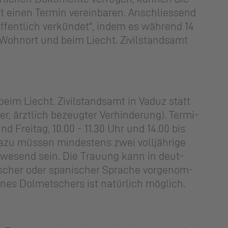
t einen Ter­min ver­ein­ba­ren. An­schlies­send
f­fent­lich ver­kün­det", indem es wäh­rend 14
Wohn­ort und beim Liecht. Zi­vil­stands­amt
beim Liecht. Zi­vil­stands­amt in Vaduz statt
er, ärzt­lich be­zeug­ter Ver­hin­de­rung). Ter­mi­
nd Frei­tag, 10.00 - 11.30 Uhr und 14.00 bis
Dazu müs­sen min­des­tens zwei voll­jäh­ri­ge
­we­send sein. Die Trau­ung kann in deut­
si­scher oder spa­ni­scher Spra­che vor­ge­nom­
es Dol­met­schers ist na­tür­lich mög­lich.