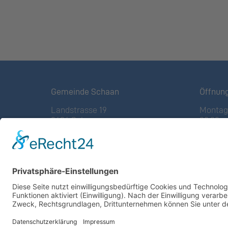
Gemeinde Schaan
Öffnun
Landstrasse 19
Montag 
9494 Schaan
08:00 – 
Fürstentum Liechtenstein
(vor Fe
Tel +423 / 237 72 00
Freitag:
08:00 – 
Email schreiben
Weitere
Impressum
Altstof
Datenschutzerklärung
Deponie
Nutzungsbedingungen Chatbot
GZ Res
Barrierefreiheit