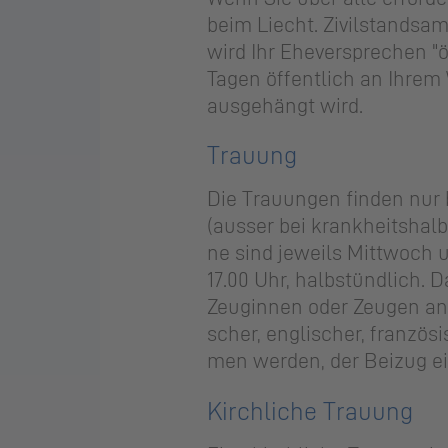
beim Liecht. Zi­vil­stands­am
wird Ihr Ehe­ver­spre­chen "ö
Tagen öf­fent­lich an Ihrem 
aus­ge­hängt wird.
Trau­ung
Die Trau­un­gen fin­den nur 
(aus­ser bei krank­heits­hal­b
ne sind je­weils Mitt­woch u
17.00 Uhr, halb­stünd­lich. 
Zeu­gin­nen oder Zeu­gen an
scher, eng­li­scher, fran­zö­
men wer­den, der Bei­zug ein
Kirch­li­che Trau­ung