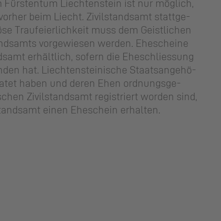
m Fürs­ten­tum Liech­ten­stein ist nur mög­lich,
r­her beim Liecht. Zi­vil­stands­amt statt­ge­
iö­se Traufei­er­lich­keit muss dem Geist­li­chen
ands­amts vor­ge­wie­sen wer­den. Ehe­schei­ne
ds­amt er­hält­lich, so­fern die Ehe­schlies­sung
n­den hat. Liech­ten­stei­ni­sche Staats­an­ge­hö­
i­ra­tet haben und deren Ehen ord­nungs­ge­
chen Zi­vil­stands­amt re­gis­triert wor­den sind,
stands­amt einen Ehe­schein er­hal­ten.