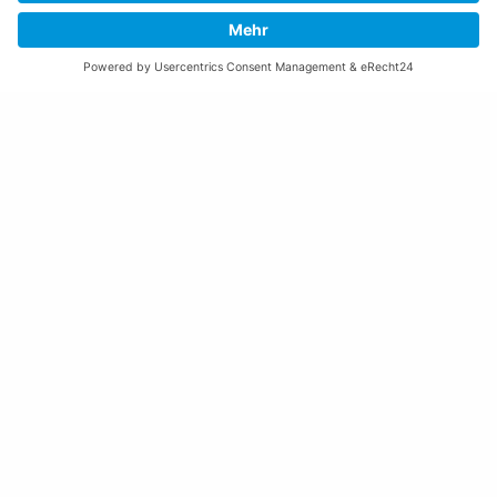
Freitag:
08:00 – 11:30 Uhr
Weitere Öffnungszeiten
Altstoffsammelstelle
Deponie Ställa
/Forst
GZ Resch
Weitere Orte und Öffnungszeiten anzeigen
Kontakte, Telefonnummern, Standorte
Alle Kontakte anzeigen
Ortsplan anzeigen
Gemeindekasse/Einwohnerkontrolle
+423 237 72 20