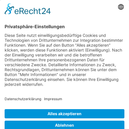
Gemeinde Schaan
Landstrasse 19
9494 Schaan
Fürstentum Liechtenstein
Tel +423 / 237 72 00
Email schreiben
Impressum
Datenschutzerklärung
Nutzungsbedingungen Chatbot
Barrierefreiheit
Öffnungszeiten Rathaus
Montag bis Donnerstag:
08:00 – 11:30 und 13:30 – 17:00 Uhr
(vor Feiertagen bis 16:00 Uhr)