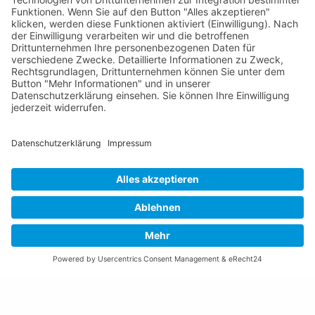
Tel +423 / 237 72 00
Email schreiben
Impressum
Datenschutzerklärung
Nutzungsbedingungen Chatbot
Barrierefreiheit
Öffnungszeiten Rathaus
Montag bis Donnerstag:
08:00 – 11:30 und 13:30 – 17:00 Uhr
(vor Feiertagen bis 16:00 Uhr)
Freitag:
08:00 – 11:30 Uhr
Weitere Öffnungszeiten
Altstoffsammelstelle
Deponie Ställa
/Forst