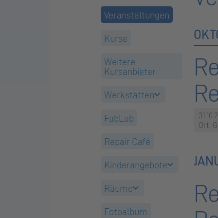
Veranstaltungen
OKT
Kurse
Re
Weitere
Kursanbieter
R
Werkstätten
31.10.
FabLab
Ort:
G
Repair Café
JAN
Kinderangebote
Re
Räume
Fotoalbum