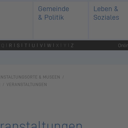
Gemeinde
Leben &
& Politik
Soziales
Q
R
S
T
U
V
W
X
Y
Z
Onli
ANSTALTUNGSORTE & MUSEEN
H
VERANSTALTUNGEN
ranstaltungen