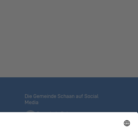
Die Gemeinde Schaan auf Social
Media
Gemeinde Schaan
Offizielle Facebook-Seite
Mein Schaan
Veranstaltungen, Tipps,