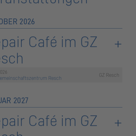
OBER 2026
pair Café im GZ
esch
2026
GZ Resch
emeinschaftszentrum Resch
UAR 2027
pair Café im GZ