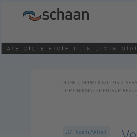
A
B
C
D
E
F
G
H
I
J
K
L
M
N
O
P
HOME
SPORT & KULTUR
VER
GEMEINSCHAFTSZENTRUM RESC
Ve
GZ Resch Aktuell