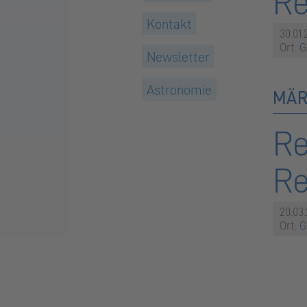
R
Kontakt
30.01.
Ort:
G
Newsletter
Astronomie
MÄR
Re
R
20.03
Ort:
G