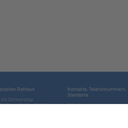
gszeiten Rathaus
Kontakte, Telefonnummern,
Standorte
bis Donnerstag:
11:30 und 13:30 – 17:00 Uhr
Alle Kontakte anzeigen
iertagen bis 16:00 Uhr)
Ortsplan anzeigen
11:30 Uhr