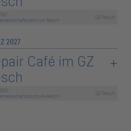
esch
2027
GZ Resch
emeinschaftszentrum Resch
Z 2027
pair Café im GZ
esch
.2027
GZ Resch
emeinschaftszentrum Resch