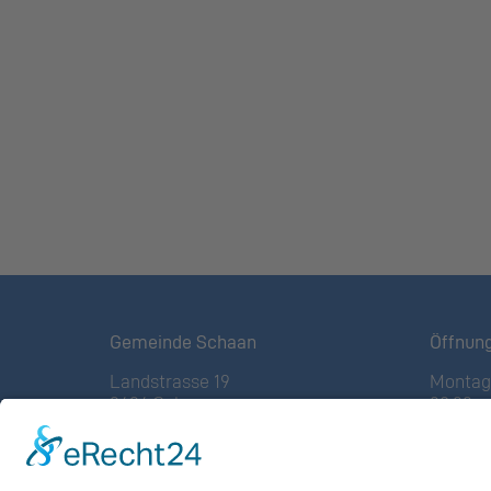
Gemeinde Schaan
Öffnun
Landstrasse 19
Montag 
9494 Schaan
08:00 – 
Fürstentum Liechtenstein
(vor Fe
Tel +423 / 237 72 00
Freitag:
08:00 – 