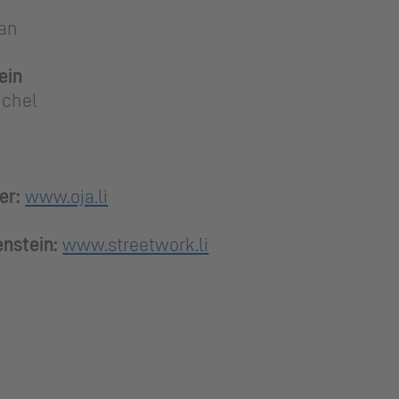
aan
ein
üchel
er:
www.oja.li
nstein:
www.streetwork.li