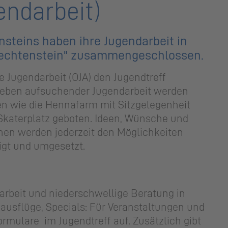
endarbeit)
­steins haben ihre Ju­gend­ar­beit in
ech­ten­stein" zu­sam­men­ge­schlos­sen.
ne Ju­gend­ar­beit (OJA) den Jugend­treff
Neben auf­su­chen­der Ju­gend­ar­beit werden
nen wie die Hen­n­a­farm mit Sitzgelegenheit
ka­ter­platz geboten. Ideen, Wün­sche und
chen wer­den je­der­zeit den Mög­lich­kei­ten
tigt und um­ge­setzt.
jektarbeit und niederschwellige Beratung in
aus­flü­ge, Spe­cials: Für Veranstaltungen und
r­mu­la­re im Jugendtreff auf. Zu­sätz­lich gibt