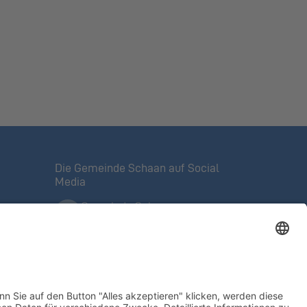
Die Gemeinde Schaan auf Social
Media
Gemeinde Schaan
Offizielle Facebook-Seite
Mein Schaan
Veranstaltungen, Tipps,
ntrolle
Angebote
@meinschaan