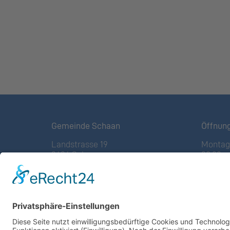
Gemeinde Schaan
Öffnun
Landstrasse 19
Montag 
9494 Schaan
08:00 – 
Fürstentum Liechtenstein
(vor Fe
Tel +423 / 237 72 00
Freitag:
08:00 – 
Email schreiben
Weitere
Impressum