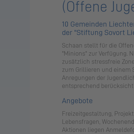
(Offene Jug
10 Ge­mein­den Liech­ten
der "Stif­tung Sovort Li
Scha­an stellt für die Of­fe­
"Minions" zur Ver­fü­gung. 
zu­sätz­lich stress­freie Zo
zum Grillieren und einem S
An­re­gun­gen der Ju­gend­li­
ent­spre­chend be­rück­sich­
An­ge­bo­te
Frei­zeit­ge­stal­tung, Pro
Lebensfragen, Wo­chen­end­
Aktionen liegen An­mel­de­fo