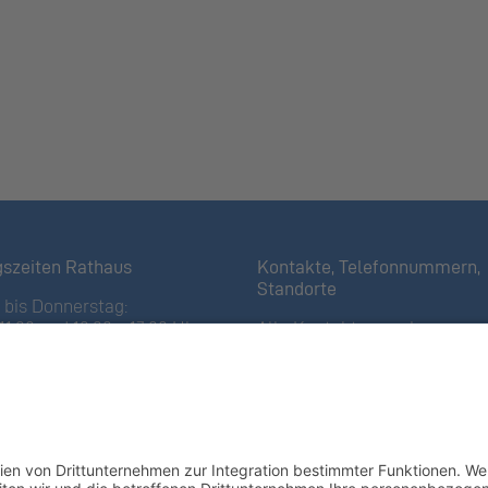
gszeiten Rathaus
Kontakte, Telefonnummern,
Standorte
bis Donnerstag:
11:30 und 13:30 – 17:00 Uhr
Alle Kontakte anzeigen
iertagen bis 16:00 Uhr)
Ortsplan anzeigen
11:30 Uhr
Gemeindekasse/Einwohnerko
 Öffnungszeiten
+423 237 72 20