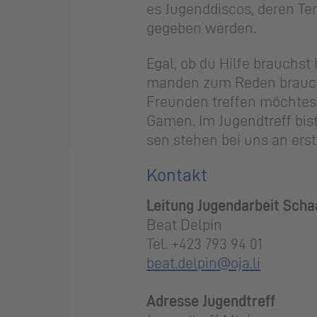
es Ju­gend­dis­cos, deren T
ge­ge­ben wer­den.
Egal, ob du Hilfe brauchst b
man­den zum Reden brauchs
Freunden treffen möchtest
Gamen. Im Jugendtreff bist 
sen ste­hen bei uns an ers­te
Kontakt
Leitung Jugendarbeit Sch
Beat Delpin
Tel. +423 793 94 01
beat.delpin@oja.li
Adresse Jugendtreff