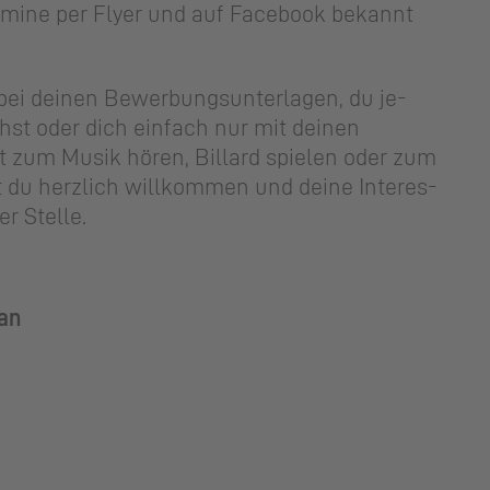
er­mi­ne per Flyer und auf Face­book be­kannt
ei dei­nen Be­wer­bungs­un­ter­la­gen, du je­
t oder dich ein­fach nur mit deinen
 zum Musik hören, Billard spielen oder zum
du herz­lich will­kom­men und deine In­ter­es­
r Stel­le.
aan