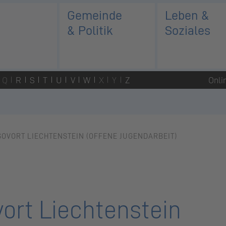
Gemeinde
Leben &
& Politik
Soziales
Q
R
S
T
U
V
W
X
Y
Z
Onli
SOVORT LIECHTENSTEIN (OFFENE JUGENDARBEIT)
vort Liechtenstein