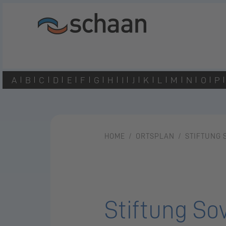
A
B
C
D
E
F
G
H
I
J
K
L
M
N
O
P
HOME
ORTSPLAN
STIFTUNG 
Stiftung So