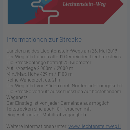
Informationen zur Strecke
Lancierung des Liechtenstein-Wegs am 26. Mai 2019
Der Weg führt durch alle 11 Gemeinden Liechtensteins
Die Streckenlänge beträgt 75 Kilometer
Auf-/Abstiege 2'000m / 2'000 m
Min./Max. Höhe 429 m / 1'103 m
Reine Wanderzeit ca. 21 h
Der Weg führt von Süden nach Norden oder umgekehrt
Die Strecke verläuft ausschliesslich auf bestehendem
Wegenetz
Der Einstieg ist von jeder Gemeinde aus möglich
Teilstrecken sind auch für Personen mit
eingeschränkter Mobilität zugänglich
Weitere Informationen unter:
www.liechtensteinweg.li