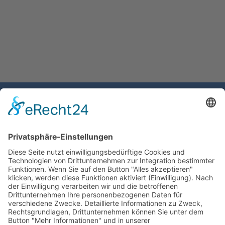
Gemeinde Schaan
Landstrasse 19
9494 Schaan
Fürstentum Liechtenstein
Tel +423 / 237 72 00
Email schreiben
Impressum
Datenschutzerklärung