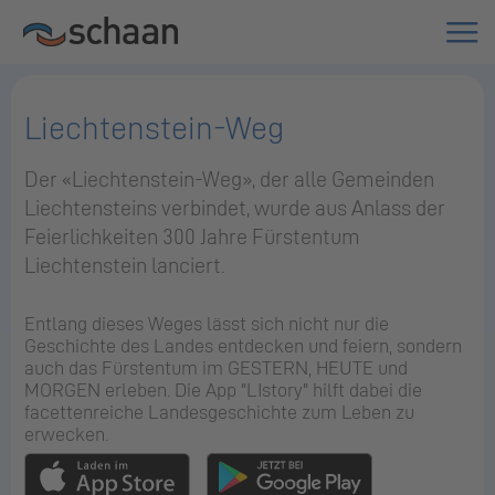
Liechtenstein-Weg
Der «Liechtenstein-Weg», der alle Gemeinden
Liechtensteins verbindet, wurde aus Anlass der
Feierlichkeiten 300 Jahre Fürstentum
Liechtenstein lanciert.
Entlang dieses Weges lässt sich nicht nur die
Geschichte des Landes entdecken und feiern, sondern
auch das Fürstentum im GESTERN, HEUTE und
MORGEN erleben. Die App "LIstory" hilft dabei die
facettenreiche Landesgeschichte zum Leben zu
erwecken.