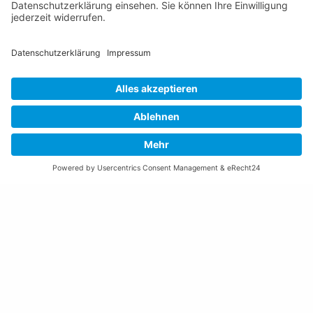
Nutzungsbedingungen Chatbot
Barrierefreiheit
Öffnungszeiten Rathaus
Montag bis Donnerstag:
08:00 – 11:30 und 13:30 – 17:00 Uhr
(vor Feiertagen bis 16:00 Uhr)
Freitag:
08:00 – 11:30 Uhr
Weitere Öffnungszeiten
Altstoffsammelstelle
Deponie Ställa
/Forst
GZ Resch
Weitere Orte und Öffnungszeiten anzeigen
Kontakte, Telefonnummern, Standorte