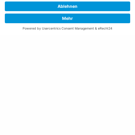
(vor Feiertagen bis 16:00 Uhr)
Freitag:
08:00 – 11:30 Uhr
Weitere Öffnungszeiten
Altstoffsammelstelle
Deponie Ställa
/Forst
GZ Resch
Weitere Orte und Öffnungszeiten anzeigen
Kontakte, Telefonnummern, Standorte
Alle Kontakte anzeigen
Ortsplan anzeigen
Gemeindekasse/Einwohnerkontrolle
+423 237 72 20