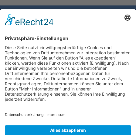
Gemeinde Schaan
Landstrasse 19
9494 Schaan
Fürstentum Liechtenstein
Tel +423 / 237 72 00
Email schreiben
Impressum
Datenschutzerklärung
Nutzungsbedingungen Chatbot
Barrierefreiheit
Öffnungszeiten Rathaus
Montag bis Donnerstag:
08:00 – 11:30 und 13:30 – 17:00 Uhr