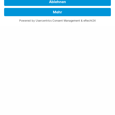
Freitag:
08:00 – 11:30 Uhr
Weitere Öffnungszeiten
Altstoffsammelstelle
Deponie Ställa
/Forst
GZ Resch
Weitere Orte und Öffnungszeiten anzeigen
Kontakte, Telefonnummern, Standorte
Alle Kontakte anzeigen
Ortsplan anzeigen
Gemeindekasse/Einwohnerkontrolle
+423 237 72 20