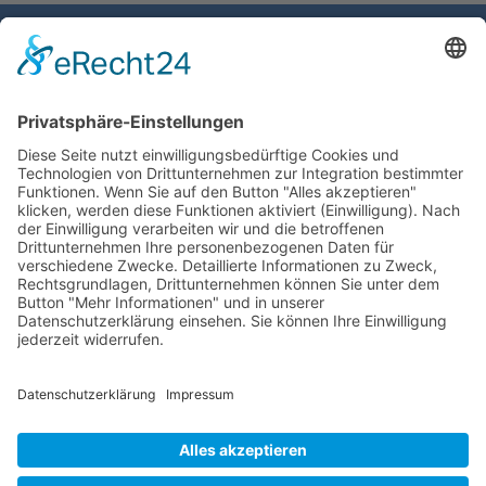
Gemeinde Schaan
Landstrasse 19
9494 Schaan
Fürstentum Liechtenstein
Tel +423 / 237 72 00
Email schreiben
Impressum
Datenschutzerklärung
Nutzungsbedingungen Chatbot
Barrierefreiheit
Öffnungszeiten Rathaus
Montag bis Donnerstag:
08:00 – 11:30 und 13:30 – 17:00 Uhr
(vor Feiertagen bis 16:00 Uhr)