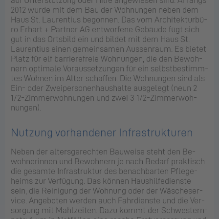
2012 wurde mit dem Bau der Woh­nun­gen neben dem
Haus St. Lau­ren­ti­us be­gon­nen. Das vom Ar­chi­tek­tur­bü­
ro Er­hart + Part­ner AG ent­wor­fe­ne Ge­bäu­de fügt sich
gut in das Orts­bild ein und bil­det mit dem Haus St.
Lau­ren­ti­us einen ge­mein­sa­men Aus­sen­raum. Es bie­tet
Platz für elf bar­rie­re­freie Woh­nun­gen, die den Be­woh­
nern op­ti­ma­le Vor­aus­set­zun­gen für ein selbst­be­stimm­
tes Woh­nen im Alter schaf­fen. Die Woh­nun­gen sind als
Ein- oder Zwei­per­so­nen­haus­hal­te aus­ge­legt (neun 2
1/2-Zim­mer­woh­nun­gen und zwei 3 1/2-Zim­mer­woh­
nun­gen).
Nut­zung vor­han­de­ner In­fra­struk­tu­ren
Neben der al­ters­ge­rech­ten Bau­wei­se steht den Be­
woh­ne­rin­nen und Be­woh­nern je nach Be­darf prak­tisch
die ge­sam­te In­fra­struk­tur des be­nach­bar­ten Pfle­ge­
heims zur Ver­fü­gung. Das kön­nen Haus­hil­fe­diens­te
sein, die Rei­ni­gung der Woh­nung oder der Wä­sche­ser­
vice. An­ge­bo­ten wer­den auch Fahr­diens­te und die Ver­
sor­gung mit Mahl­zei­ten. Dazu kommt der Schwes­tern­