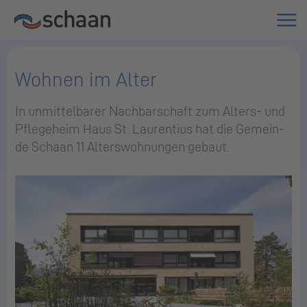
Wohnen im Alter
In un­mit­tel­ba­rer Nach­bar­schaft zum Al­ters- und
Pfle­ge­heim Haus St. Lau­ren­ti­us hat die Ge­mein­
de Scha­an 11 Al­ters­woh­nun­gen ge­baut.