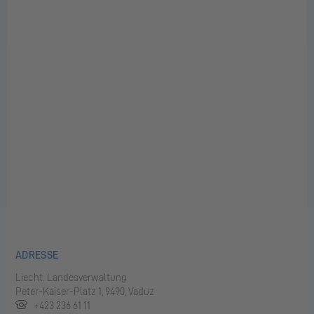
ADRESSE
Liech­t. Lan­des­ver­wal­tung
Pe­ter-Kai­ser-Platz 1, 9490, Vaduz
+423 236 61 11