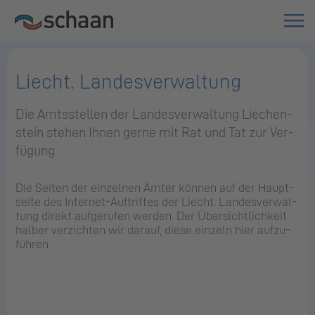
Liech­t. Lan­des­ver­wal­tung
Die Amts­stel­len der Lan­des­ver­wal­tung Lie­chen­
stein ste­hen Ihnen gerne mit Rat und Tat zur Ver­
fü­gung.
Die Sei­ten der ein­zel­nen Ämter kön­nen auf der Haupt­
sei­te des In­ter­net-Auf­trit­tes der Liecht. Lan­des­ver­wal­
tung di­rekt auf­ge­ru­fen wer­den. Der Über­sicht­lich­keit
hal­ber ver­zich­ten wir dar­auf, diese ein­zeln hier auf­zu­
füh­ren.