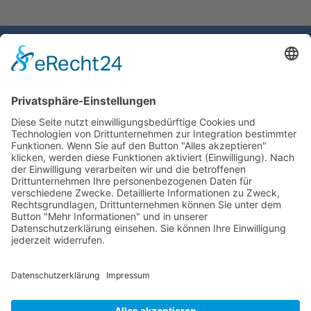
Gemeinde Schaan
Landstrasse 19
9494 Schaan
Fürstentum Liechtenstein
Tel +423 / 237 72 00
Email schreiben
Impressum
Datenschutzerklärung
Nutzungsbedingungen Chatbot
Barrierefreiheit
Öffnungszeiten Rathaus
Montag bis Donnerstag: