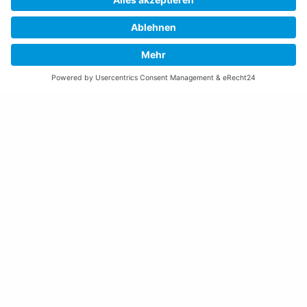
08:00 – 11:30 und 13:30 – 17:00 Uhr
(vor Feiertagen bis 16:00 Uhr)
Freitag:
08:00 – 11:30 Uhr
Weitere Öffnungszeiten
Altstoffsammelstelle
Deponie Ställa
/Forst
GZ Resch
Weitere Orte und Öffnungszeiten anzeigen
Kontakte, Telefonnummern, Standorte
Alle Kontakte anzeigen
Ortsplan anzeigen
Gemeindekasse/Einwohnerkontrolle