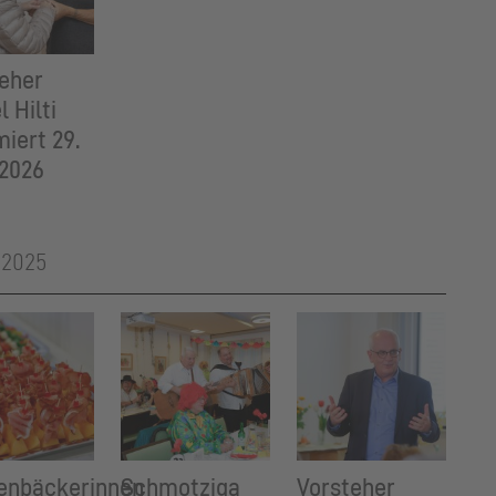
eher
l Hilti
miert 29.
 2026
 2025
enbäckerinnen
Schmotziga
Vorsteher