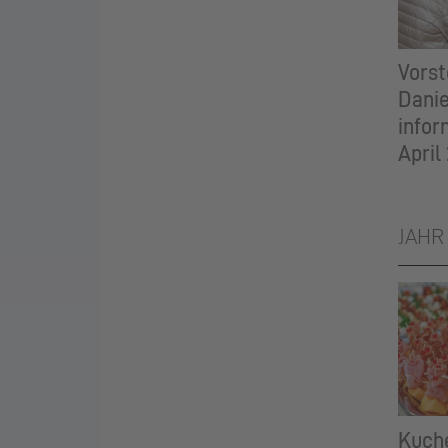
Vorst
Danie
infor
April
JAHR
Kuch