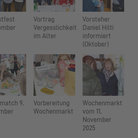
tfest
Vortrag
Vorsteher
ember
Vergesslichkeit
Daniel Hilti
im Alter
informiert
(Oktober)
match 9.
Vorbereitung
Wochenmarkt
mber
Wochenmarkt
vom 11.
November
2025