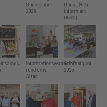
Donnschtig
Daniel Hilti
2025
informiert
(April)
insames
Informationsveranstaltung
Grillfest Juni
en
rund ums
2025
Alter