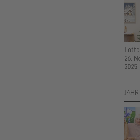
Lott
26. 
2025
JAHR