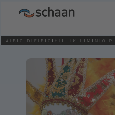
A
B
C
D
E
F
G
H
I
J
K
L
M
N
O
P