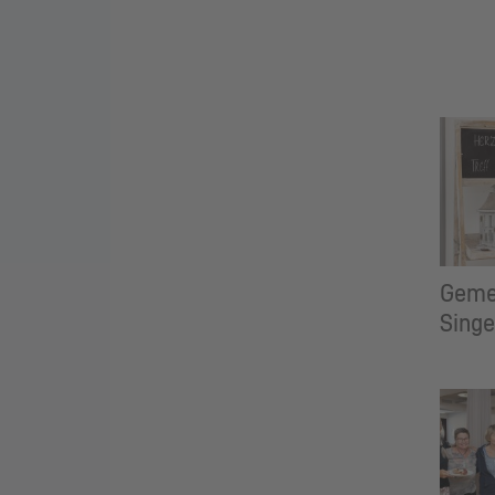
Geme
Sing