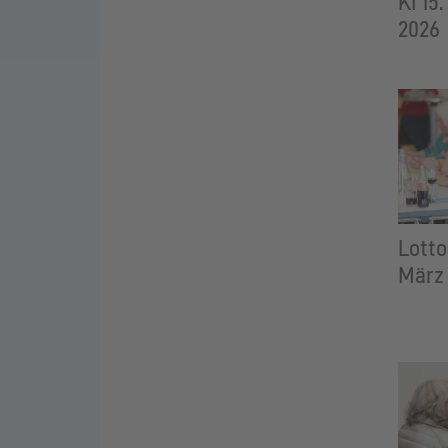
KI 15
2026
Lotto
März