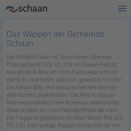
Das Wappen der Gemeinde
Schaan
Der Schild ist blau-rot, durch einen sil­ber­nen
Pfahl ge­trennt (2/5, 1/5, 2/5). Im blau­en Feld ist
eine gol­de­ne Ähre, im roten Feld waag­recht ein
vier­fach un­ter­teil­ter, sil­ber­ner, ge­well­ter Strei­fen.
Die Far­ben Blau-Rot ent­spre­chen den liech­ten­
stei­ni­schen Lan­des­far­ben. Die Ähre im blau­en
Feld ver­sinn­bild­licht den Acker­bau, wäh­rend der
Sil­ber­strei­fen im roten Feld den Rhein dar­stellt.
Die Flag­ge ist ge­spal­ten von Blau-Weiss-Rot (2/5,
1/5, 2/5). Das heu­ti­ge Wap­pen ent­spricht der am