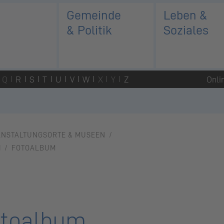
Gemeinde
Leben &
& Politik
Soziales
Q
R
S
T
U
V
W
X
Y
Z
Onli
ANSTALTUNGSORTE & MUSEEN
H
FOTOALBUM
toalbum