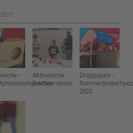
 2023
vwoche -
Aktivwoche -
Dräggspatz -
tphonelautsprecher
Zeichenroboter
Sommerprojektwo
2023