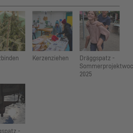
zbinden
Kerzenziehen
Dräggspatz -
Sommerprojektwo
2025
spatz -