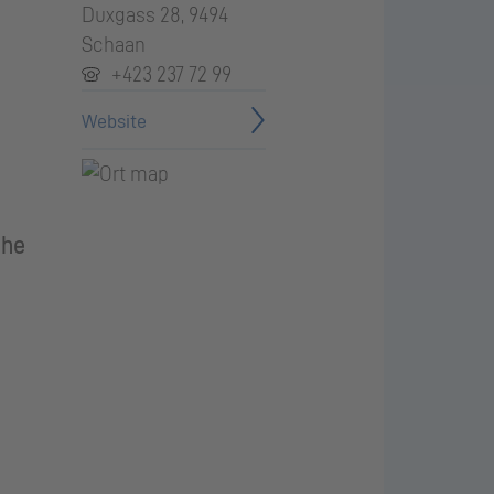
Duxgass 28, 9494
Schaan
+423 237 72 99
Website
che