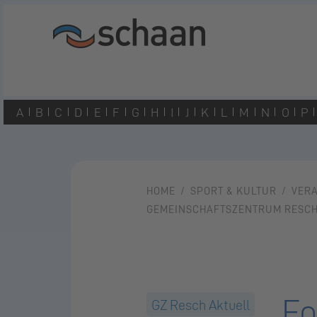
A
B
C
D
E
F
G
H
I
J
K
L
M
N
O
P
HOME
SPORT & KULTUR
VER
GEMEINSCHAFTSZENTRUM RESC
Fo
GZ Resch Aktuell