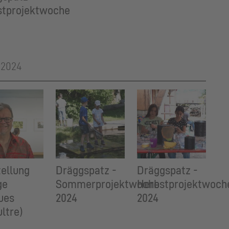
stprojektwoche
 2024
ellung
Dräggspatz -
Dräggspatz -
ge
Sommerprojektwoche
Herbstprojektwoch
ues
2024
2024
ltre)