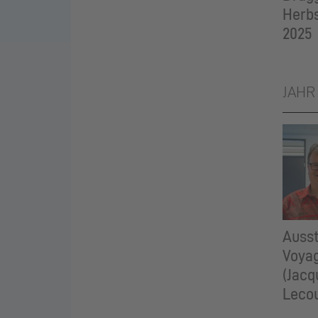
Herb
2025
JAHR
Ausst
Voya
(Jacq
Lecou