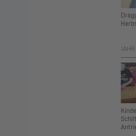
Drägg
Herb
JAHR
Kinde
Schif
Antri