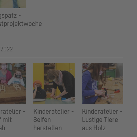
spatz -
stprojektwoche
 2022
ratelier -
Kinderatelier -
Kinderatelier -
f mit
Seifen
Lustige Tiere
eb
herstellen
aus Holz