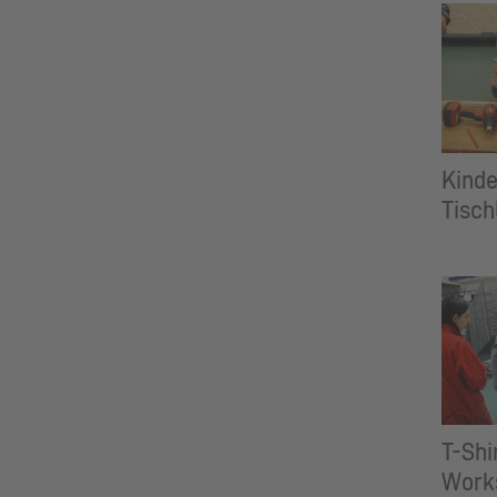
Kinde
Tisc
T-Shi
Work