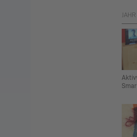
JAHR
Akti
Smar