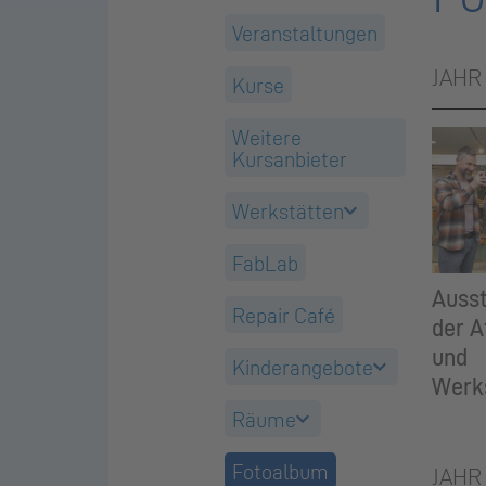
Veranstaltungen
JAHR
Kurse
Weitere
Kursanbieter
Werkstätten
FabLab
Ausst
Repair Café
der A
und
Kinderangebote
Werk
Räume
Fotoalbum
JAHR