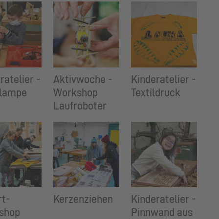
ratelier -
Aktivwoche -
Kinderatelier -
hlampe
Workshop
Textildruck
Laufroboter
rt-
Kerzenziehen
Kinderatelier -
shop
Pinnwand aus