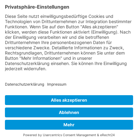
Landstrasse 19
9494 Schaan
Fürstentum Liechtenstein
Tel +423 / 237 72 00
Email schreiben
Impressum
Datenschutzerklärung
Nutzungsbedingungen Chatbot
Barrierefreiheit
Öffnungszeiten Rathaus
Montag bis Donnerstag:
08:00 – 11:30 und 13:30 – 17:00 Uhr
(vor Feiertagen bis 16:00 Uhr)
Freitag:
08:00 – 11:30 Uhr