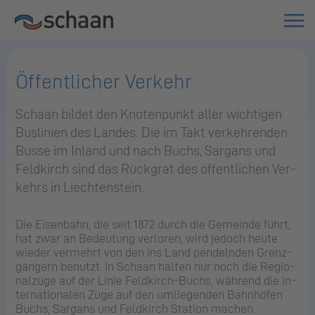
Öffentlicher Verkehr
Scha­an bil­det den Kno­ten­punkt aller wich­ti­gen
Bus­li­ni­en des Lan­des. Die im Takt ver­keh­ren­den
Busse im In­land und nach Buchs, Sar­gans und
Feld­kirch sind das Rück­grat des öf­fent­li­chen Ver­
kehrs in Liech­ten­stein.
Die Ei­sen­bahn, die seit 1872 durch die Ge­mein­de führt,
hat zwar an Be­deu­tung ver­lo­ren, wird je­doch heute
wie­der ver­mehrt von den ins Land pen­deln­den Grenz­
gän­gern be­nutzt. In Scha­an hal­ten nur noch die Re­gio­
nal­zü­ge auf der Linie Feld­kirch-Buchs, wäh­rend die in­
ter­na­tio­na­len Züge auf den um­lie­gen­den Bahn­hö­fen
Buchs, Sar­gans und Feld­kirch Sta­ti­on ma­chen.