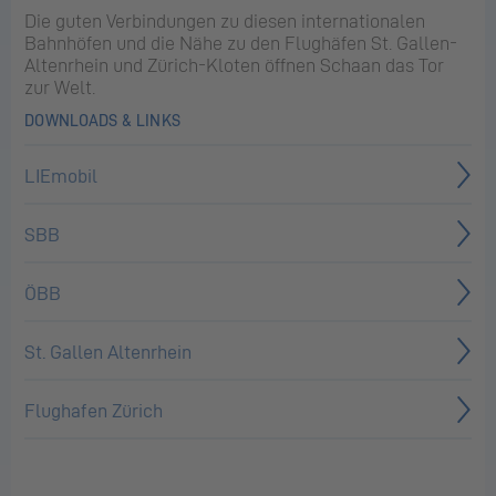
Die guten Ver­bin­dun­gen zu die­sen in­ter­na­tio­na­len
Bahn­hö­fen und die Nähe zu den Flug­hä­fen St. Gal­len-
Al­ten­rhein und Zü­rich-Klo­ten öff­nen Scha­an das Tor
zur Welt.
DOWNLOADS & LINKS
LIEmobil
SBB
ÖBB
St. Gallen Altenrhein
Flughafen Zürich