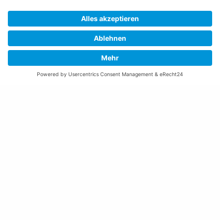
Montag bis Donnerstag:
08:00 – 11:30 und 13:30 – 17:00 Uhr
(vor Feiertagen bis 16:00 Uhr)
Freitag:
08:00 – 11:30 Uhr
Weitere Öffnungszeiten
Altstoffsammelstelle
Deponie Ställa
/Forst
GZ Resch
Weitere Orte und Öffnungszeiten anzeigen
Kontakte, Telefonnummern, Standorte
Alle Kontakte anzeigen
Ortsplan anzeigen