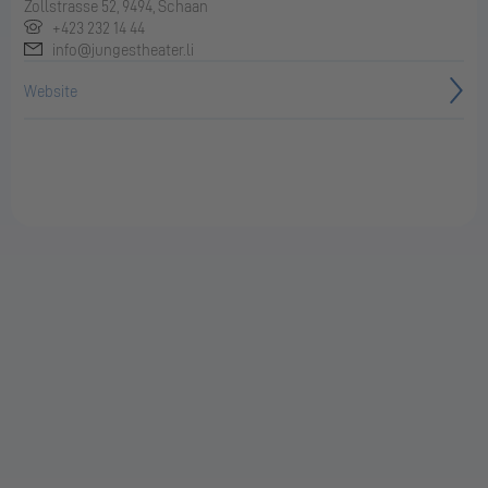
Zollstrasse 52, 9494, Schaan
+423 232 14 44
info@jungestheater.li
Website