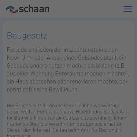
Baugesetz
Für jede und jeden, der in Liech­ten­stein einen
Neu-, Um- oder Anbau eines Ge­bäu­des plant, ein
Ge­bäu­de an­ders nut­zen möch­te als bis­lang (z.B.
aus einer Woh­nung Bü­ro­räu­me ma­chen möch­te),
ein Haus ab­bre­chen oder re­no­vie­ren möch­te, be­
nö­tigt dafür eine Be­wil­li­gung.
Bei Fra­gen hilft Ihnen die Ge­mein­de­bau­ver­wal­tung
gerne wei­ter. Für die de­fi­ni­ti­ve Be­wil­li­gung ist das Amt
für Bau und In­fra­struk­tur des Lan­des zu­stän­dig. In­for­
ma­tio­nen über die Vor­schrif­ten des Lan­des er­hal­ten
Sie auf den In­ter­net-Sei­ten beim Amt für Bau und In­
fra­struk­tur.