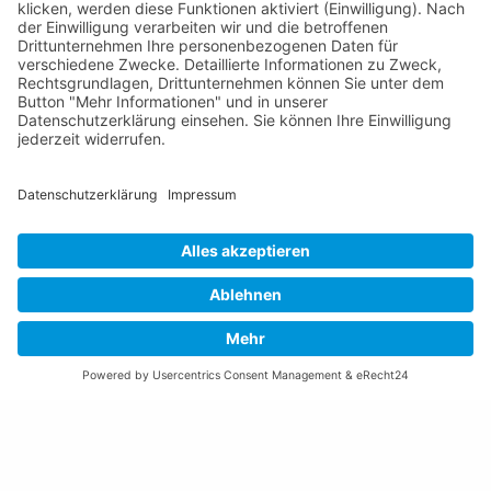
Email schreiben
Impressum
Datenschutzerklärung
Nutzungsbedingungen Chatbot
Barrierefreiheit
Öffnungszeiten Rathaus
Montag bis Donnerstag:
08:00 – 11:30 und 13:30 – 17:00 Uhr
(vor Feiertagen bis 16:00 Uhr)
Freitag:
08:00 – 11:30 Uhr
Weitere Öffnungszeiten
Altstoffsammelstelle
Deponie Ställa
/Forst
GZ Resch