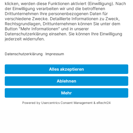
Email schreiben
Impressum
Datenschutzerklärung
Nutzungsbedingungen Chatbot
Barrierefreiheit
Öffnungszeiten Rathaus
Montag bis Donnerstag:
08:00 – 11:30 und 13:30 – 17:00 Uhr
(vor Feiertagen bis 16:00 Uhr)
Freitag:
08:00 – 11:30 Uhr
Weitere Öffnungszeiten
Altstoffsammelstelle
Deponie Ställa
/Forst
GZ Resch