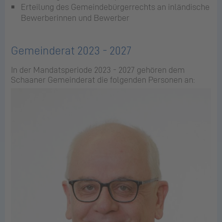
Er­tei­lung des Ge­mein­de­bür­ger­rechts an in­län­di­sche
Be­wer­be­rin­nen und Be­wer­ber
Gemeinderat 2023 - 2027
In der Man­dats­pe­ri­ode 2023 - 2027 ge­hö­ren dem
Schaaner Ge­mein­de­rat die fol­gen­den Personen an: