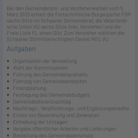
Bei den Ge­mein­de­rats- und Vor­ste­her­wah­len vom 5.
März 2023 er­hielt die Fort­schritt­li­che Bür­ger­par­tei FBP
sechs Sitze im Schaaner Ge­mein­de­rat, die Va­ter­län­di­
sche Union VU sechs Sitze (inkl. Vor­ste­her) und die
Freie Liste FL einen Sitz. Zum Vor­ste­her wähl­ten die
Schaaner Stimm­be­rech­tig­ten Da­ni­el Hilti, VU.
Auf­ga­ben
Or­ga­ni­sa­ti­on der Ver­wal­tung
Wahl der Kom­mis­sio­nen
Füh­rung des Ge­mein­de­haus­halts
Füh­rung von Ge­mein­de­an­stal­ten
Fi­nanz­pla­nung
Fest­le­gung des Ge­mein­de­bud­gets
Ge­mein­de­steu­er­zu­schlag
Nach­trags-, Ver­pflich­tungs- und Er­gän­zungs­kre­di­te
Er­lass von Bau­ord­nung und Zo­nen­plan
Ein­he­bung der Um­la­gen
Ver­ga­be öf­fent­li­cher Ar­bei­ten und Lie­fe­run­gen
Be­stel­lung des Ge­mein­de­per­so­nals