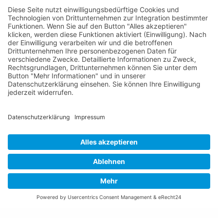
Fürstentum Liechtenstein
Tel +423 / 237 72 00
Email schreiben
Impressum
Datenschutzerklärung
Nutzungsbedingungen Chatbot
Barrierefreiheit
Öffnungszeiten Rathaus
Montag bis Donnerstag:
08:00 – 11:30 und 13:30 – 17:00 Uhr
(vor Feiertagen bis 16:00 Uhr)
Freitag:
08:00 – 11:30 Uhr
Weitere Öffnungszeiten