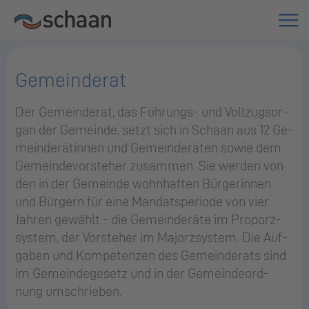
Gemeinderat
Der Ge­mein­de­rat, das Füh­rungs- und Voll­zugs­or­
gan der Ge­mein­de, setzt sich in Scha­an aus 12 Ge­
mein­de­rä­tin­nen und Ge­mein­de­rä­ten sowie dem
Ge­mein­de­vor­ste­her zu­sam­men. Sie wer­den von
den in der Ge­mein­de wohn­haf­ten Bür­ge­rin­nen
und Bür­gern für eine Man­dats­pe­ri­ode von vier
Jah­ren ge­wählt - die Ge­mein­de­rä­te im Pro­porz­
sys­tem, der Vor­ste­her im Ma­jorz­sys­tem. Die Auf­
ga­ben und Kom­pe­ten­zen des Ge­mein­de­rats sind
im Ge­mein­de­ge­setz und in der Ge­mein­de­ord­
nung um­schrie­ben.