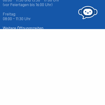
(vor Feiertagen bis 16:00 Uhr)
Freitag:
08:00 – 11:30 Uhr
Weitere Öffnungszeiten
Altstoffsammelstelle
Deponie Ställa
/Forst
GZ Resch
Weitere Orte und Öffnungszeiten anzeigen
Kontakte, Telefonnummern, Standorte
Alle Kontakte anzeigen
Ortsplan anzeigen
Gemeindekasse/Einwohnerkontrolle