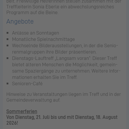
beit. Frei­wil­li­ge Hel­fe­rin­nen stel­len zu­sam­men mit der
Treff­lei­te­rin Sonia Eberle ein ab­wechs­lungs­rei­ches
Pro­gramm auf die Beine.
An­ge­bo­te
An­läs­se an Sonn­ta­gen
Mo­nat­li­che Spiel­nach­mit­ta­ge
Wech­seln­de Bil­der­aus­stel­lun­gen, in der die Se­nio­
ren­mal­grup­pen ihre Bil­der prä­sen­tie­ren.
Dienstags-Lauftreff „Lang­sam voran“: Die­ser Treff
bie­tet äl­te­ren Men­schen die Mög­lich­keit, ge­mein­
same Spa­zier­gän­ge zu un­ter­neh­men. Wei­te­re In­for­
ma­tio­nen erhalten Sie im Treff.
Senioren-Café
Hin­wei­se zu Ver­an­stal­tun­gen lie­gen im Treff und in der
Ge­mein­de­ver­wal­tung auf.
Sommerferien
Von Dienstag, 21. Juli bis und mit Dienstag, 18. August
2026!