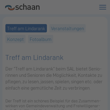
Treff am Lindarank
Veranstaltungen
Konzept
Fotoalbum
Treff am Lindarank
Der "Treff am Lin­dar­ank" beim SAL bie­tet Se­nio­
rin­nen und Se­nio­ren die Mög­lich­keit, Kon­tak­te zu
pfle­gen, zu lesen, jas­sen, spie­len, sin­gen etc. oder
ein­fach eine ge­müt­li­che Zeit zu ver­brin­gen.
Der Treff ist ein schö­nes Bei­spiel für das Zu­sam­men­
wir­ken von Ge­mein­de­ver­wal­tung und Frei­wil­li­gen­ar­