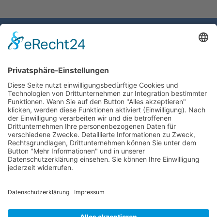
Gemeinde Schaan
Landstrasse 19
9494 Schaan
Fürstentum Liechtenstein
Tel +423 / 237 72 00
Email schreiben
Impressum
Datenschutzerklärung
Nutzungsbedingungen Chatbot
Barrierefreiheit
Öffnungszeiten Rathaus
Montag bis Donnerstag: