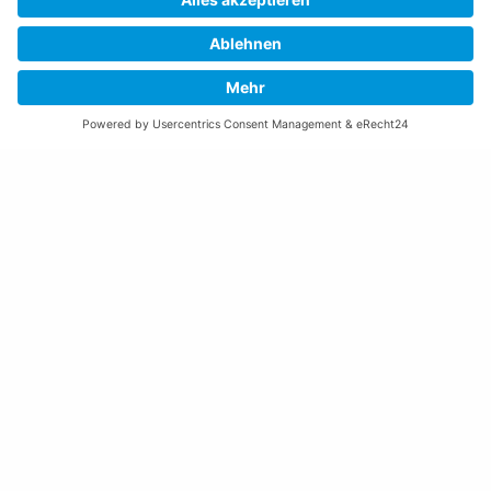
08:00 – 11:30 und 13:30 – 17:00 Uhr
(vor Feiertagen bis 16:00 Uhr)
Freitag:
08:00 – 11:30 Uhr
Weitere Öffnungszeiten
Altstoffsammelstelle
Deponie Ställa
/Forst
GZ Resch
Weitere Orte und Öffnungszeiten anzeigen
Kontakte, Telefonnummern, Standorte
Alle Kontakte anzeigen
Ortsplan anzeigen
Gemeindekasse/Einwohnerkontrolle