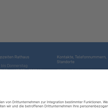
gszeiten Rathaus
Kontakte, Telefonnummern,
Standorte
bis Donnerstag:
11:30 und 13:30 – 17:00 Uhr
Alle Kontakte anzeigen
iertagen bis 16:00 Uhr)
Ortsplan anzeigen
11:30 Uhr
Gemeindekasse/Einwohnerko
 Öffnungszeiten
+423 237 72 20
fsammelstelle