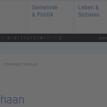
Gemeinde
Leben &
& Politik
Soziales
Q
R
S
T
U
V
W
X
Y
Z
Onli
STANDORT SCHAAN
chaan