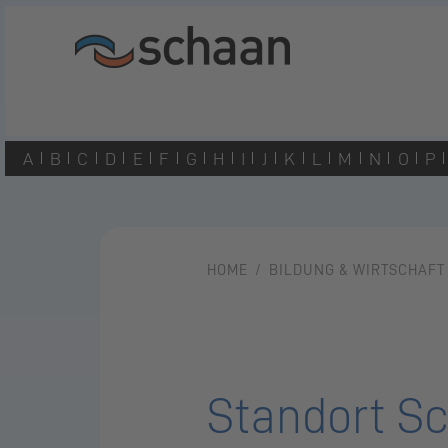
A
B
C
D
E
F
G
H
I
J
K
L
M
N
O
P
HOME
BILDUNG & WIRTSCHAFT
Standort S