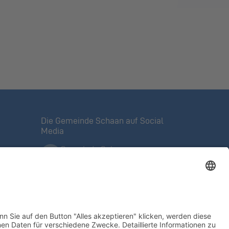
Die Gemeinde Schaan auf Social
Media
Gemeinde Schaan
Offizielle Facebook-Seite
Mein Schaan
Veranstaltungen, Tipps,
ntrolle
Angebote
@meinschaan