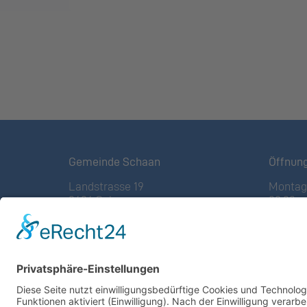
Gemeinde Schaan
Öffnun
Landstrasse 19
Montag 
9494 Schaan
08:00 – 
Fürstentum Liechtenstein
(vor Fe
Tel +423 / 237 72 00
Freitag:
08:00 – 
Email schreiben
Weitere
Impressum
Altstof