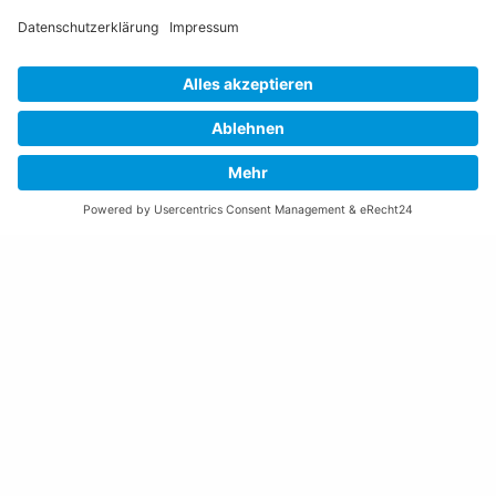
Öffnungszeiten Rathaus
Montag bis Donnerstag:
08:00 – 11:30 und 13:30 – 17:00 Uhr
(vor Feiertagen bis 16:00 Uhr)
Freitag:
08:00 – 11:30 Uhr
Weitere Öffnungszeiten
Altstoffsammelstelle
Deponie Ställa
/Forst
GZ Resch
Weitere Orte und Öffnungszeiten anzeigen
Kontakte, Telefonnummern, Standorte
Alle Kontakte anzeigen
Ortsplan anzeigen