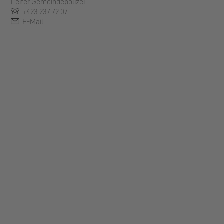
Leiter Gemeindepolizei
+423 237 72 07
E-Mail