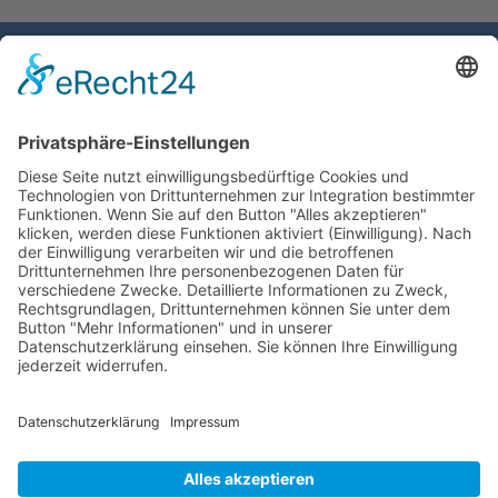
Gemeinde Schaan
Landstrasse 19
9494 Schaan
Fürstentum Liechtenstein
Tel +423 / 237 72 00
Email schreiben
Impressum
Datenschutzerklärung
Nutzungsbedingungen Chatbot
Barrierefreiheit
Öffnungszeiten Rathaus
Montag bis Donnerstag:
08:00 – 11:30 und 13:30 – 17:00 Uhr