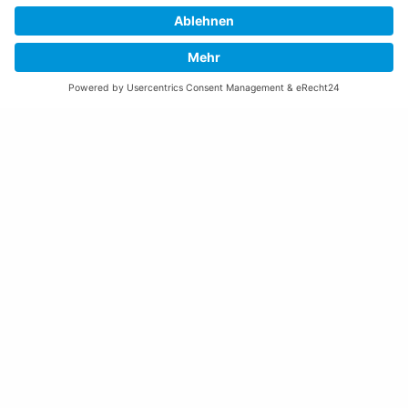
(vor Feiertagen bis 16:00 Uhr)
Freitag:
08:00 – 11:30 Uhr
Weitere Öffnungszeiten
Altstoffsammelstelle
Deponie Ställa
/Forst
GZ Resch
Weitere Orte und Öffnungszeiten anzeigen
Kontakte, Telefonnummern, Standorte
Alle Kontakte anzeigen
Ortsplan anzeigen
Gemeindekasse/Einwohnerkontrolle
+423 237 72 20