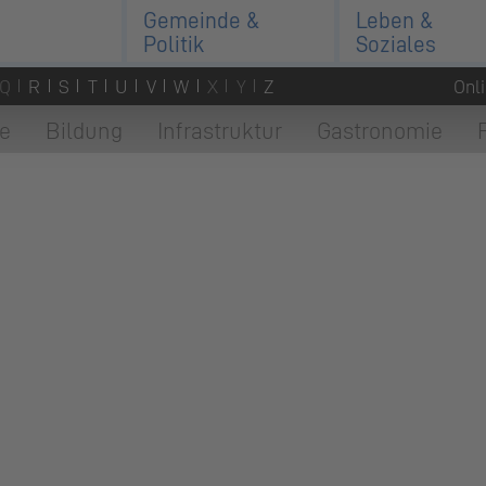
Gemeinde &
Leben &
Politik
Soziales
Q
R
S
T
U
V
W
X
Y
Z
Onl
e
Bildung
Infrastruktur
Gastronomie