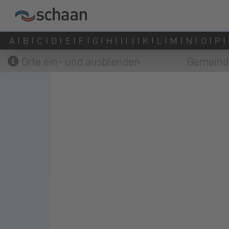
A
B
C
D
E
F
G
H
I
J
K
L
M
N
O
P
Orte ein- und ausblenden
Gemeind