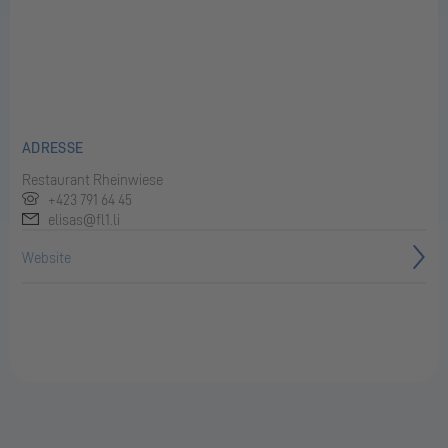
ADRESSE
Restaurant Rheinwiese
+423 791 64 45
elisas@fl1.li
Website