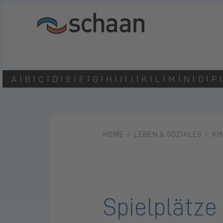
A
B
C
D
E
F
G
H
I
J
K
L
M
N
O
P
HOME
LEBEN & SOZIALES
KI
Spielplätze