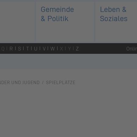
Gemeinde
Leben &
& Politik
Soziales
Q
R
S
T
U
V
W
X
Y
Z
Onli
NDER UND JUGEND
SPIELPLÄTZE