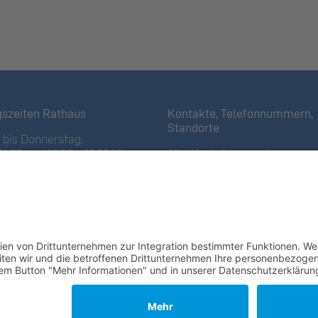
gszeiten Rathaus
Kontakte, Telefonnummern,
Standorte
bis Donnerstag:
11:30 und 13:30 – 17:00 Uhr
Alle Kontakte anzeigen
iertagen bis 16:00 Uhr)
Ortsplan anzeigen
11:30 Uhr
Gemeindekasse/Einwohnerko
 Öffnungszeiten
+423 237 72 20
fsammelstelle
Gemeindebauverwaltung
 Ställa
/Forst
+423 237 72 40
ch