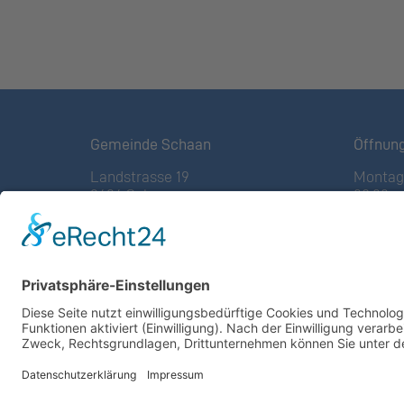
Gemeinde Schaan
Öffnun
Landstrasse 19
Montag 
9494 Schaan
08:00 – 
Fürstentum Liechtenstein
(vor Fe
Tel +423 / 237 72 00
Freitag:
08:00 – 
Email schreiben
Weitere
Impressum
Altstof
Datenschutzerklärung
Deponie
Nutzungsbedingungen Chatbot
GZ Res
Barrierefreiheit