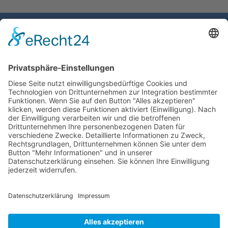
Gemeinde Schaan
Landstrasse 19
9494 Schaan
Fürstentum Liechtenstein
Tel +423 / 237 72 00
Email schreiben
Impressum
Datenschutzerklärung
Nutzungsbedingungen Chatbot
Barrierefreiheit
Öffnungszeiten Rathaus
Montag bis Donnerstag:
08:00 – 11:30 und 13:30 – 17:00 Uhr