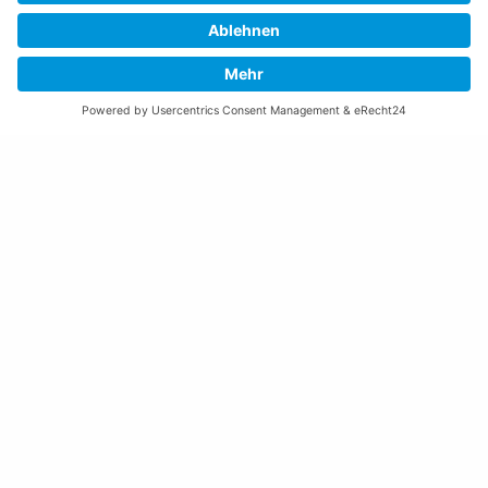
(vor Feiertagen bis 16:00 Uhr)
Freitag:
08:00 – 11:30 Uhr
Weitere Öffnungszeiten
Altstoffsammelstelle
Deponie Ställa
/Forst
GZ Resch
Weitere Orte und Öffnungszeiten anzeigen
Kontakte, Telefonnummern, Standorte
Alle Kontakte anzeigen
Ortsplan anzeigen
Gemeindekasse/Einwohnerkontrolle