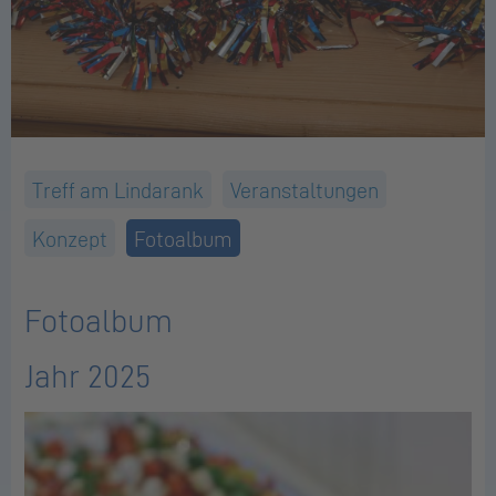
Treff am Lindarank
Veranstaltungen
Konzept
Fotoalbum
Fotoalbum
Jahr 2025