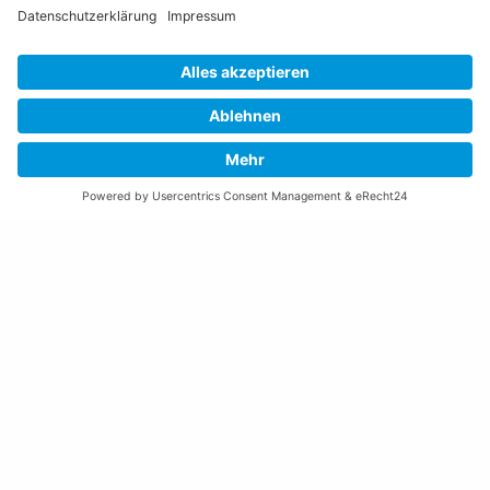
Öffnungszeiten Rathaus
Montag bis Donnerstag:
08:00 – 11:30 und 13:30 – 17:00 Uhr
(vor Feiertagen bis 16:00 Uhr)
Freitag:
08:00 – 11:30 Uhr
Weitere Öffnungszeiten
Altstoffsammelstelle
Deponie Ställa
/Forst
GZ Resch
Weitere Orte und Öffnungszeiten anzeigen
Kontakte, Telefonnummern, Standorte
Alle Kontakte anzeigen
Ortsplan anzeigen