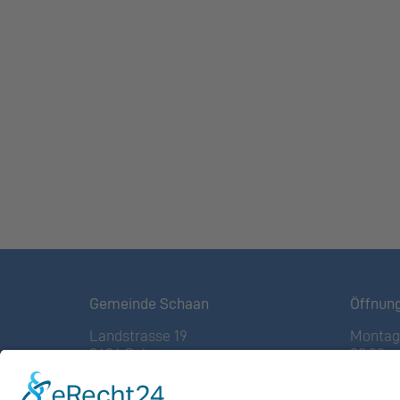
Gemeinde Schaan
Öffnun
Landstrasse 19
Montag 
9494 Schaan
08:00 – 
Fürstentum Liechtenstein
(vor Fe