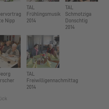
TAL
TAL
ervortrag
Frühlingsmusik
Schmotziga
te Nipp
2014
Donschtig
2014
Georg
TAL
rscher
Freiwilligennachmittag
2014
ück