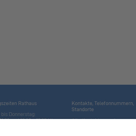
gszeiten Rathaus
Kontakte, Telefonnummern,
Standorte
bis Donnerstag:
11:30 und 13:30 – 17:00 Uhr
Alle Kontakte anzeigen
iertagen bis 16:00 Uhr)
Ortsplan anzeigen