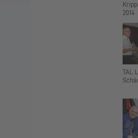
Kripp
2014
TAL 
Schäd