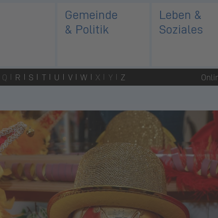
Gemeinde
Leben &
& Politik
Soziales
Q
R
S
T
U
V
W
X
Y
Z
Onli