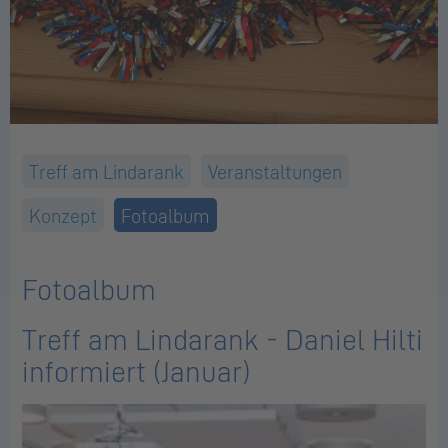
Treff am Lindarank
Veranstaltungen
Konzept
Fotoalbum
Fotoalbum
Treff am Lindarank - Daniel Hilti
informiert (Januar)