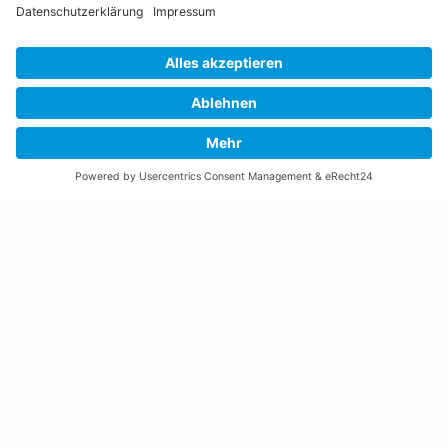
Öffnungszeiten Rathaus
Montag bis Donnerstag:
08:00 – 11:30 und 13:30 – 17:00 Uhr
(vor Feiertagen bis 16:00 Uhr)
Freitag:
08:00 – 11:30 Uhr
Weitere Öffnungszeiten
Altstoffsammelstelle
Deponie Ställa
/Forst
GZ Resch
Weitere Orte und Öffnungszeiten anzeigen
Kontakte, Telefonnummern, Standorte
Alle Kontakte anzeigen
Ortsplan anzeigen