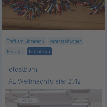
Treff am Lindarank
Veranstaltungen
Konzept
Fotoalbum
Fotoalbum
TAL Weihnachtsfeier 2012