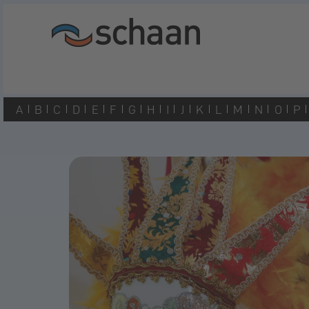
A
B
C
D
E
F
G
H
I
J
K
L
M
N
O
P