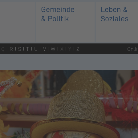
Gemeinde
Leben &
& Politik
Soziales
Q
R
S
T
U
V
W
X
Y
Z
Onli