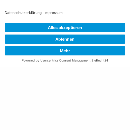
Öffnungszeiten Rathaus
Montag bis Donnerstag:
08:00 – 11:30 und 13:30 – 17:00 Uhr
(vor Feiertagen bis 16:00 Uhr)
Freitag:
08:00 – 11:30 Uhr
Weitere Öffnungszeiten
Altstoffsammelstelle
Deponie Ställa
/Forst
GZ Resch
Weitere Orte und Öffnungszeiten anzeigen
Kontakte, Telefonnummern, Standorte
Alle Kontakte anzeigen