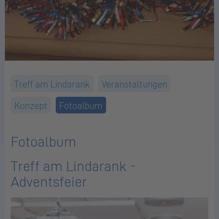
Treff am Lindarank
Veranstaltungen
Konzept
Fotoalbum
Fotoalbum
Treff am Lindarank -
Adventsfeier