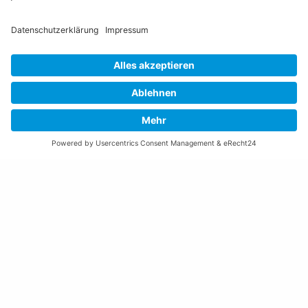
Öffnungszeiten Rathaus
Montag bis Donnerstag:
08:00 – 11:30 und 13:30 – 17:00 Uhr
(vor Feiertagen bis 16:00 Uhr)
Freitag:
08:00 – 11:30 Uhr
Weitere Öffnungszeiten
Altstoffsammelstelle
Deponie Ställa
/Forst
GZ Resch
Weitere Orte und Öffnungszeiten anzeigen
Kontakte, Telefonnummern, Standorte
Alle Kontakte anzeigen