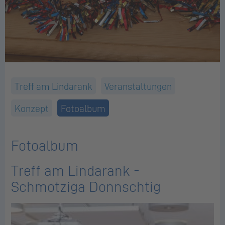
Treff am Lindarank
Veranstaltungen
Konzept
Fotoalbum
Fotoalbum
Treff am Lindarank -
Schmotziga Donnschtig