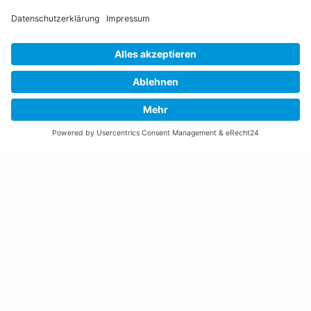
Öffnungszeiten Rathaus
Montag bis Donnerstag:
08:00 – 11:30 und 13:30 – 17:00 Uhr
(vor Feiertagen bis 16:00 Uhr)
Freitag:
08:00 – 11:30 Uhr
Weitere Öffnungszeiten
Altstoffsammelstelle
Deponie Ställa
/Forst
GZ Resch
Weitere Orte und Öffnungszeiten anzeigen
Kontakte, Telefonnummern, Standorte
Alle Kontakte anzeigen
Ortsplan anzeigen