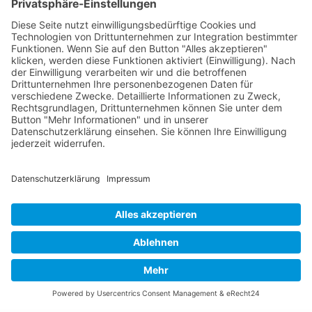
9494 Schaan
Fürstentum Liechtenstein
Tel +423 / 237 72 00
Email schreiben
Impressum
Datenschutzerklärung
Nutzungsbedingungen Chatbot
Barrierefreiheit
Öffnungszeiten Rathaus
Montag bis Donnerstag:
08:00 – 11:30 und 13:30 – 17:00 Uhr
(vor Feiertagen bis 16:00 Uhr)
Freitag:
08:00 – 11:30 Uhr
Weitere Öffnungszeiten