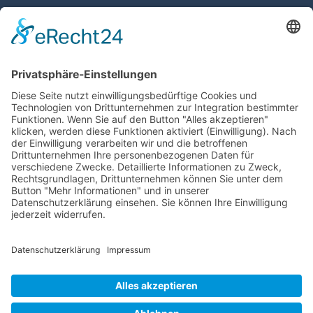
Gemeinde Schaan
Landstrasse 19
9494 Schaan
Fürstentum Liechtenstein
Tel +423 / 237 72 00
Email schreiben
Impressum
Datenschutzerklärung
Nutzungsbedingungen Chatbot
Barrierefreiheit
Öffnungszeiten Rathaus
Montag bis Donnerstag:
08:00 – 11:30 und 13:30 – 17:00 Uhr
(vor Feiertagen bis 16:00 Uhr)