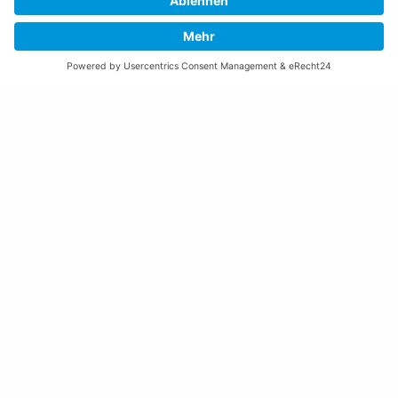
Freitag:
08:00 – 11:30 Uhr
Weitere Öffnungszeiten
Altstoffsammelstelle
Deponie Ställa
/Forst
GZ Resch
Weitere Orte und Öffnungszeiten anzeigen
Kontakte, Telefonnummern, Standorte
Alle Kontakte anzeigen
Ortsplan anzeigen
Gemeindekasse/Einwohnerkontrolle
+423 237 72 20